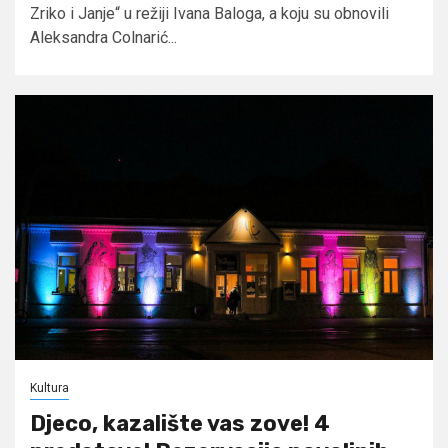
Zriko i Janje“ u režiji Ivana Baloga, a koju su obnovili
Aleksandra Colnarić...
Kultura
Djeco, kazalište vas zove! 4