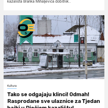
kazališta Branka Mihaljevića dobitnik...
Kultura
Tako se odgajaju klinci! Odmah!
Rasprodane sve ulaznice za Tjedan
bajki u Dječjem kazalištu!