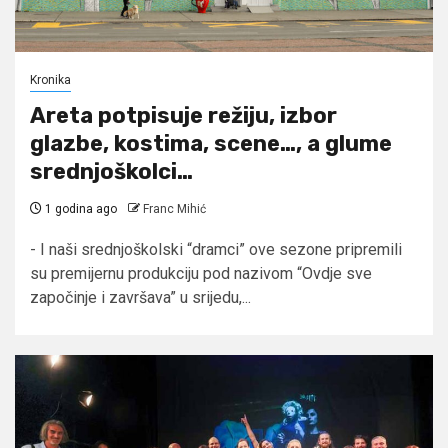
Kronika
Areta potpisuje režiju, izbor
glazbe, kostima, scene…, a glume
srednjoškolci…
1 godina ago
Franc Mihić
- I naši srednjoškolski “dramci” ove sezone pripremili
su premijernu produkciju pod nazivom “Ovdje sve
započinje i završava” u srijedu,...