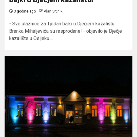
3 godine ago
Alan Srčnik
- Sve ulaznice za Tjedan bajki u Dječjem kazalištu
Branka Mihaljevića su rasprodane! - objavilo je Dječje
kazalište u Osijeku....