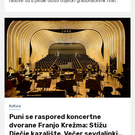
radove su u petak obišli osječki gradonačelnik Ivan...
Kultura
Puni se raspored koncertne
dvorane Franjo Krežma: Stižu
Dječje kazalište, Večer sevdalinki…