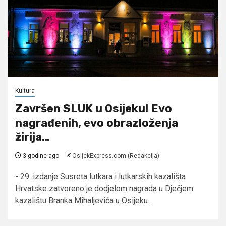
Kultura
Završen SLUK u Osijeku! Evo
nagrađenih, evo obrazloženja
žirija…
3 godine ago
OsijekExpress.com (Redakcija)
- 29. izdanje Susreta lutkara i lutkarskih kazališta
Hrvatske zatvoreno je dodjelom nagrada u Dječjem
kazalištu Branka Mihaljevića u Osijeku...