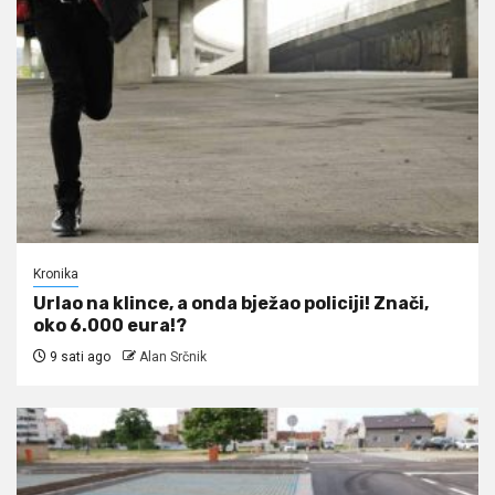
Kronika
Urlao na klince, a onda bježao policiji! Znači,
oko 6.000 eura!?
9 sati ago
Alan Srčnik