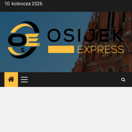
Skip
10. kolovoza 2026.
to
content
Primary
Menu