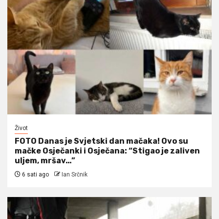
Život
FOTO Danas je Svjetski dan mačaka! Ovo su
mačke Osječanki i Osječana: “Stigao je zaliven
uljem, mršav…”
6 sati ago
Ian Srčnik