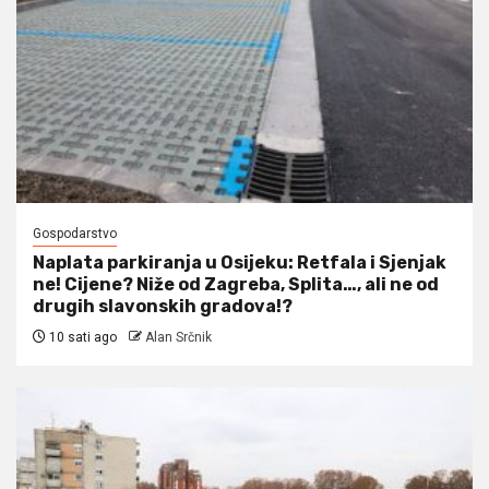
Gospodarstvo
Naplata parkiranja u Osijeku: Retfala i Sjenjak
ne! Cijene? Niže od Zagreba, Splita…, ali ne od
drugih slavonskih gradova!?
10 sati ago
Alan Srčnik