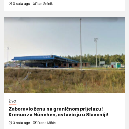
3 sata ago
Ian Srčnik
Život
Zaboravio ženu na graničnom prijelazu!
Krenuo za München, ostavio ju u Slavoniji!
3 sata ago
Franc Mihić