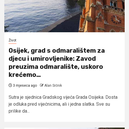
Život
Osijek, grad s odmaralištem za
djecu i umirovljenike: Zavod
preuzima odmaralište, uskoro
krećemo…
3 mjeseca ago
Alan Srčnik
Sutra je sjednica Gradskog vijeća Grada Osijeka. Dosta
je odluka pred vijećnicima, ali i jedna slatka. Sve su
prilike da...