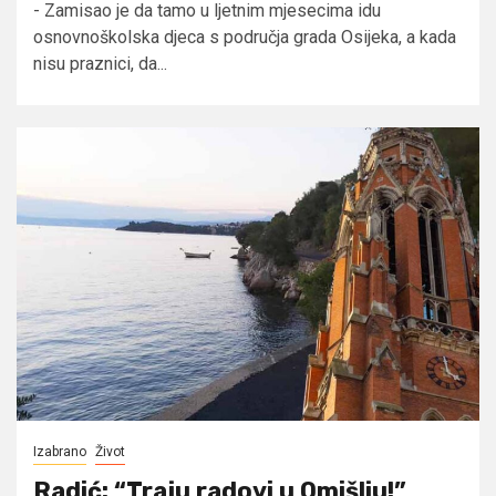
- Zamisao je da tamo u ljetnim mjesecima idu
osnovnoškolska djeca s područja grada Osijeka, a kada
nisu praznici, da...
Izabrano
Život
Radić: “Traju radovi u Omišlju!”