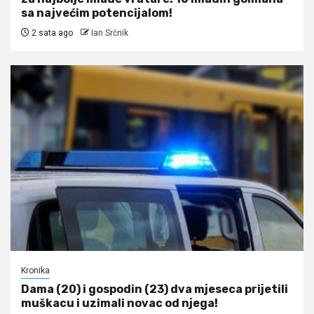
sa najvećim potencijalom!
2 sata ago
Ian Srčnik
Kronika
Dama (20) i gospodin (23) dva mjeseca prijetili
muškacu i uzimali novac od njega!