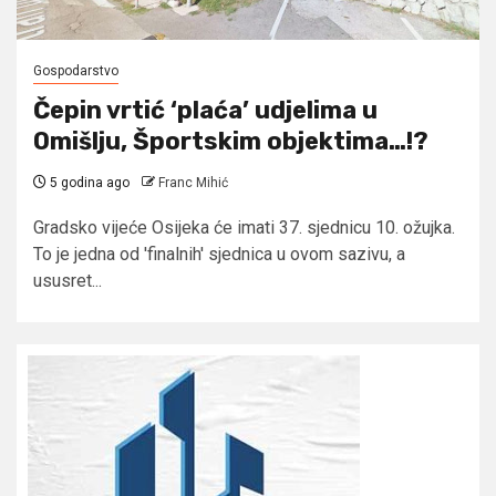
Gospodarstvo
Čepin vrtić ‘plaća’ udjelima u
Omišlju, Športskim objektima…!?
5 godina ago
Franc Mihić
Gradsko vijeće Osijeka će imati 37. sjednicu 10. ožujka.
To je jedna od 'finalnih' sjednica u ovom sazivu, a
ususret...