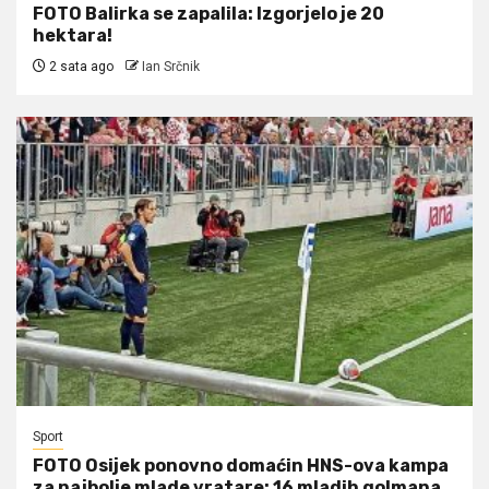
FOTO Balirka se zapalila: Izgorjelo je 20
hektara!
2 sata ago
Ian Srčnik
Sport
FOTO Osijek ponovno domaćin HNS-ova kampa
za najbolje mlade vratare: 16 mladih golmana