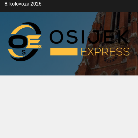
Skip
8. kolovoza 2026.
to
content