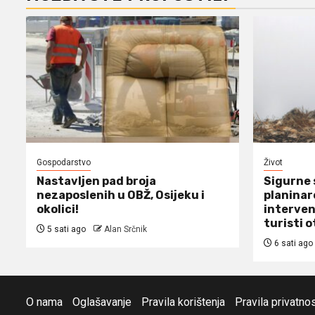
Gospodarstvo
Život
Nastavljen pad broja
Sigurne 
nezaposlenih u OBŽ, Osijeku i
planinare
okolici!
interven
turisti o
5 sati ago
Alan Srčnik
6 sati ago
O nama
Oglašavanje
Pravila korištenja
Pravila privatnos