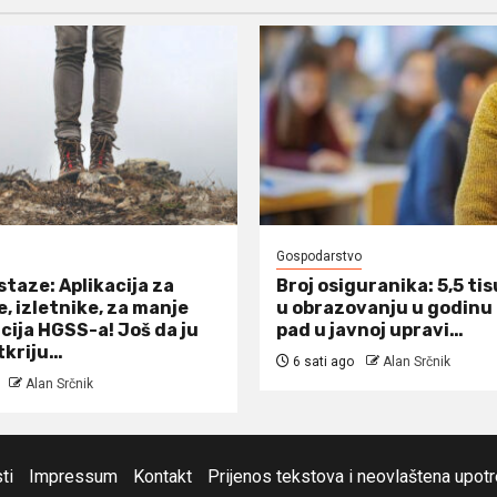
Gospodarstvo
staze: Aplikacija za
Broj osiguranika: 5,5 tis
, izletnike, za manje
u obrazovanju u godinu
cija HGSS-a! Još da ju
pad u javnoj upravi…
tkriju…
6 sati ago
Alan Srčnik
Alan Srčnik
ti
Impressum
Kontakt
Prijenos tekstova i neovlaštena upot