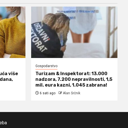
Gospodarstvo
uća više
Turizam & Inspektorat: 13.000
 dana,
nadzora, 7.200 nepravilnosti, 1,5
mil. eura kazni, 1.045 zabrana!
6 sati ago
Alan Srčnik
reba