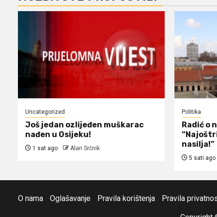
Uncategorized
Politika
Još jedan ozlijeđen muškarac
Radić o 
nađen u Osijeku!
“Najoštr
nasilja!”
1 sat ago
Alan Srčnik
5 sati ago
O nama
Oglašavanje
Pravila korištenja
Pravila privatnos