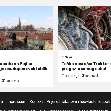
Kronika
napadu na Pejina:
Teška nesreća: Traktor
ije osuđujem svaki oblik
pregazio samog sebe!
5 sati ago
Ian Srčnik
Ian Srčnik
ti
Impressum
Kontakt
Prijenos tekstova i neovlaštena upot