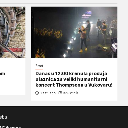
Život
om
Danas u 12:00 krenula prodaja
ulaznica za veliki humanitarni
koncert Thompsona u Vukovaru!
8 sati ago
Ian Srčnik
reba