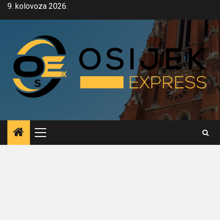
Skip
9. kolovoza 2026.
to
content
Primary
Menu