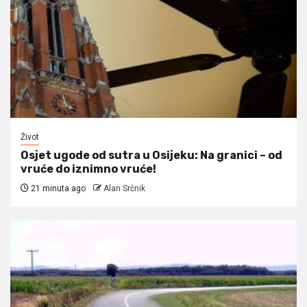
Život
Osjet ugode od sutra u Osijeku: Na granici – od
vruće do iznimno vruće!
21 minuta ago
Alan Srčnik