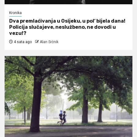
Kronika
Dva premlaćivanja u Osijeku, u pol’ bijela dana!
Policija slučajeve, neslužbeno, ne dovodi u
vezu!?
4 sata ago
Alan Srčnik