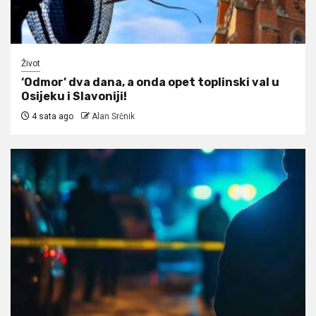
Život
‘Odmor’ dva dana, a onda opet toplinski val u
Osijeku i Slavoniji!
4 sata ago
Alan Srčnik