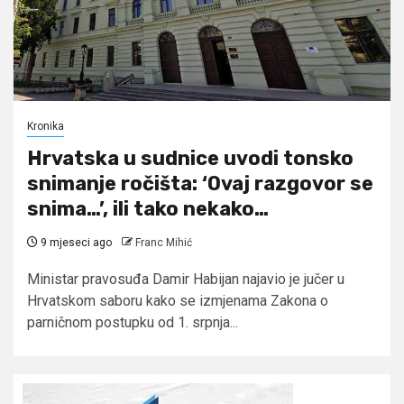
Kronika
Hrvatska u sudnice uvodi tonsko
snimanje ročišta: ‘Ovaj razgovor se
snima…’, ili tako nekako…
9 mjeseci ago
Franc Mihić
Ministar pravosuđa Damir Habijan najavio je jučer u
Hrvatskom saboru kako se izmjenama Zakona o
parničnom postupku od 1. srpnja...