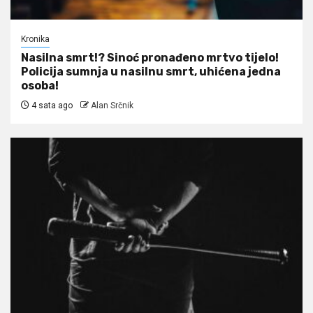
Kronika
Nasilna smrt!? Sinoć pronađeno mrtvo tijelo!
Policija sumnja u nasilnu smrt, uhićena jedna
osoba!
4 sata ago
Alan Srčnik