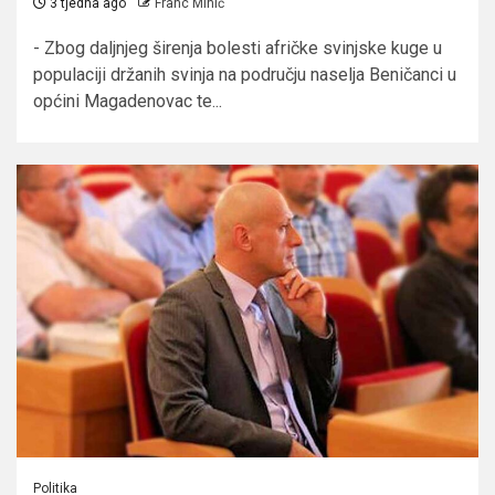
3 tjedna ago
Franc Mihić
- Zbog daljnjeg širenja bolesti afričke svinjske kuge u
populaciji držanih svinja na području naselja Beničanci u
općini Magadenovac te...
Politika