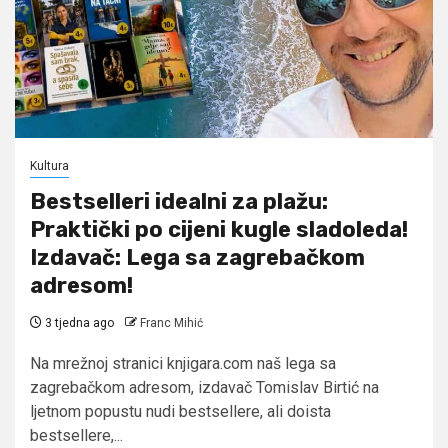
Kultura
Bestselleri idealni za plažu:
Praktički po cijeni kugle sladoleda!
Izdavač: Lega sa zagrebačkom
adresom!
3 tjedna ago
Franc Mihić
Na mrežnoj stranici knjigara.com naš lega sa
zagrebačkom adresom, izdavač Tomislav Birtić na
ljetnom popustu nudi bestsellere, ali doista
bestsellere,...