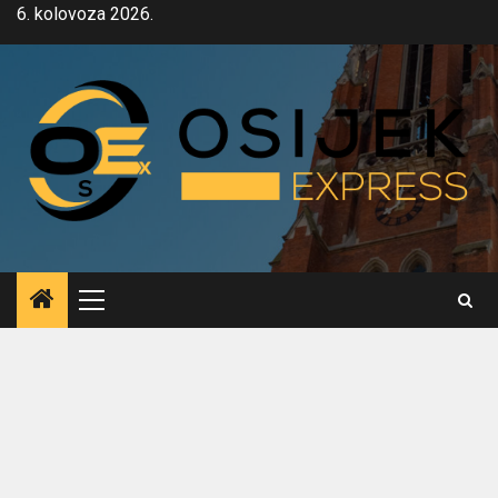
Skip
6. kolovoza 2026.
to
content
Primary
Menu