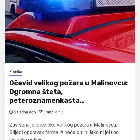
Kronika
Očevid velikog požara u Malinovcu:
Ogromna šteta,
peteroznamenkasta…
3 tjedna ago
Franc Mihić
Završena je priča oko velikog požara u Malinovcu.
Slijedi oporavak farme. A neće biti ni lako ni jeftino.
Osječka policija...