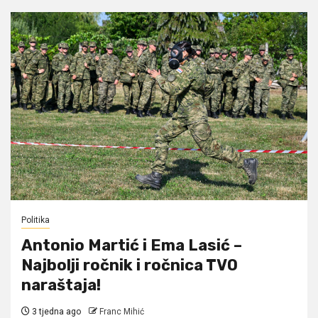
Politika
Antonio Martić i Ema Lasić –
Najbolji ročnik i ročnica TVO
naraštaja!
3 tjedna ago
Franc Mihić