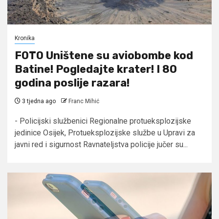
Kronika
FOTO Uništene su aviobombe kod
Batine! Pogledajte krater! I 80
godina poslije razara!
3 tjedna ago
Franc Mihić
- Policijski službenici Regionalne protueksplozijske
jedinice Osijek, Protueksplozijske službe u Upravi za
javni red i sigurnost Ravnateljstva policije jučer su...