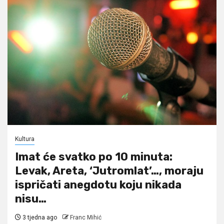
Kultura
Imat će svatko po 10 minuta:
Levak, Areta, ‘Jutromlat’…, moraju
ispričati anegdotu koju nikada
nisu…
3 tjedna ago
Franc Mihić