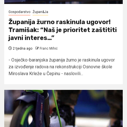
Gospodarstvo
Župan&Ja
Županija žurno raskinula ugovor!
Tramišak: “Naš je prioritet zaštititi
javni interes…”
2 tjedna ago
Franc Mihić
- Osječko-baranjska županija žurno je raskinula ugovor
za izvođenje radova na rekonstrukciji Osnovne škole
Miroslava Krleže u Čepinu - naslovili...