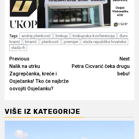
andrej plenković
biskup
biskupska konferencija
đuro
Tags:
hranić
hrranić
plenković
premijer
vlada republike hrvatske
vlada rh
Post
Previous
Next
Nalik na utrku
Petra Cicvarić čeka drugu
navigation
Zagrepčanka, kreće i
bebu!
Osječanka! Tko će najbrže
osvojiti Osječanku?
VIŠE IZ KATEGORIJE