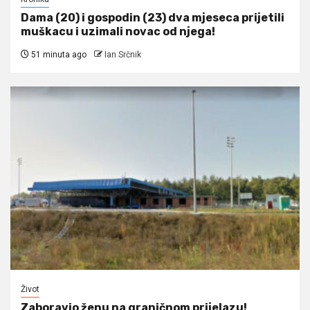
Dama (20) i gospodin (23) dva mjeseca prijetili
muškacu i uzimali novac od njega!
51 minuta ago
Ian Srčnik
Život
Zaboravio ženu na graničnom prijelazu!