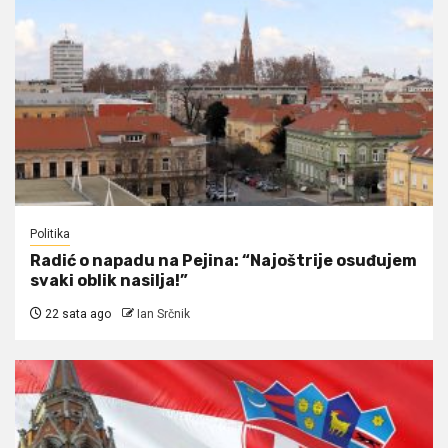
Politika
Radić o napadu na Pejina: “Najoštrije osuđujem
svaki oblik nasilja!”
22 sata ago
Ian Srčnik