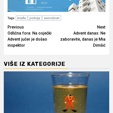
krađa
policija
suncobran
Tags:
Post
Previous
Next
Odlična fora: Na osječki
Advent danas: Ne
navigation
Advent jučer je došao
zaboravite, danas je Mia
inspektor
Dimšić
VIŠE IZ KATEGORIJE