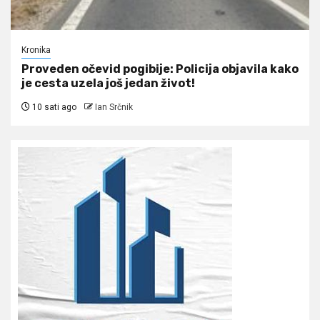
Kronika
Proveden očevid pogibije: Policija objavila kako
je cesta uzela još jedan život!
10 sati ago
Ian Srčnik