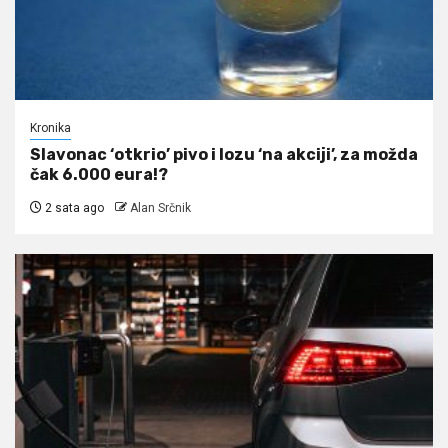
Kronika
Slavonac ‘otkrio’ pivo i lozu ‘na akciji’, za možda
čak 6.000 eura!?
2 sata ago
Alan Srčnik