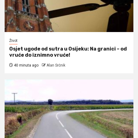
Život
Osjet ugode od sutra u Osijeku: Na granici – od
vruće do iznimno vruće!
40 minuta ago
Alan Srčnik