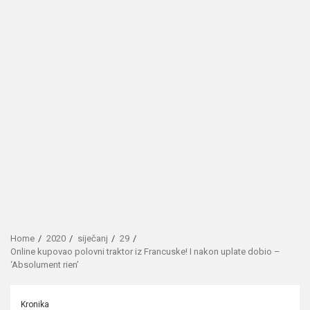
Home
2020
siječanj
29
Online kupovao polovni traktor iz Francuske! I nakon uplate dobio –
‘Absolument rien’
Kronika