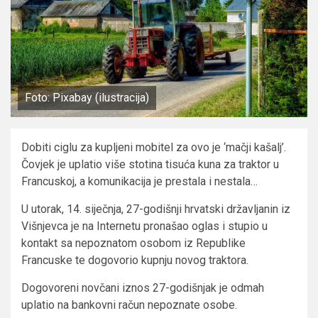
Foto: Pixabay (ilustracija)
Dobiti ciglu za kupljeni mobitel za ovo je ‘mačji kašalj’.
Čovjek je uplatio više stotina tisuća kuna za traktor u
Francuskoj, a komunikacija je prestala i nestala…
U utorak, 14. siječnja, 27-godišnji hrvatski državljanin iz
Višnjevca je na Internetu pronašao oglas i stupio u
kontakt sa nepoznatom osobom iz Republike
Francuske te dogovorio kupnju novog traktora.
Dogovoreni novčani iznos 27-godišnjak je odmah
uplatio na bankovni račun nepoznate osobe.