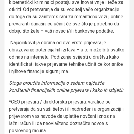
kibernetički kriminalci postaju sve inovativnije i teže za
otkriti. Od pretvaranja da su voditelj vaše organizacije
do toga da su zainteresirani za romantičnu vezu, online
prevaranti današnjice učinit će sve što je potrebno da
dobiju što žele – vaš novac i/ili bankovne podatke.
Najučinkovitija obrana od ove vrste prijevara je
obrazovanje potencijalnih žrtava – a to može biti svatko
od nas na internetu. Podizanje svijesti u društvu kako
identificirati takve prijevarne tehnike učinit će korisnike
i njihove financije sigurnijima.
Stoga proučite informacije o sedam najčešće
korištenih financijskih online prijevara i kako ih izbjeći:
*CEO prijevara / direktorska prijevara: varalice se
pretvaraju da su vaši šefovi ili nadređeni u organizaciji i
prijevarom vas navode da uplatite novčani iznos na
lažni račun ili da neovlašteno doznačite novce s
poslovnog računa.