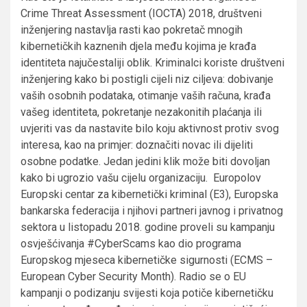
Crime Threat Assessment (IOCTA) 2018, društveni
inženjering nastavlja rasti kao pokretač mnogih
kibernetičkih kaznenih djela među kojima je krađa
identiteta najučestaliji oblik. Kriminalci koriste društveni
inženjering kako bi postigli cijeli niz ciljeva: dobivanje
vaših osobnih podataka, otimanje vaših računa, krađa
vašeg identiteta, pokretanje nezakonitih plaćanja ili
uvjeriti vas da nastavite bilo koju aktivnost protiv svog
interesa, kao na primjer: doznačiti novac ili dijeliti
osobne podatke. Jedan jedini klik može biti dovoljan
kako bi ugrozio vašu cijelu organizaciju. Europolov
Europski centar za kibernetički kriminal (E3), Europska
bankarska federacija i njihovi partneri javnog i privatnog
sektora u listopadu 2018. godine proveli su kampanju
osvješćivanja #CyberScams kao dio programa
Europskog mjeseca kibernetičke sigurnosti (ECMS –
European Cyber Security Month). Radio se o EU
kampanji o podizanju svijesti koja potiče kibernetičku