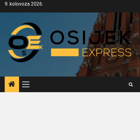
Skip
9. kolovoza 2026.
to
content
Primary
Menu