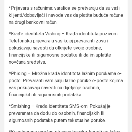
*Prijevara s računima: varalice se pretvaraju da su vaši
klijenti/dobavljači i navode vas da platite buduće račune
na drugi bankovni račun.
*Krađe identiteta Vishing – Krađa identiteta pozivom:
Telefonska prijevara u vas kojoj prevaranti zovu i
pokušavaju navesti da otkrijete svoje osobne,
financijske ili sigurnosne podatke ili da im uplatite
novčana sredstva.
*Phising – Mrežna krađa identiteta lažnim porukama e-
pošte: Prevaranti vam šalju lažne poruke e-pošte kojima
vas pokušavaju navesti na dijeljenje osobnih,
financijskih ili sigurnosnih podataka.
*Smishing – Krađa identiteta SMS-om: Pokušaj je
prevaranata da dođu do osobnih, financijskih ili
sigurnosnih podataka putem tekstualne poruke.
*Krivotvorene mrežne stranice banaka: koristi se lažna