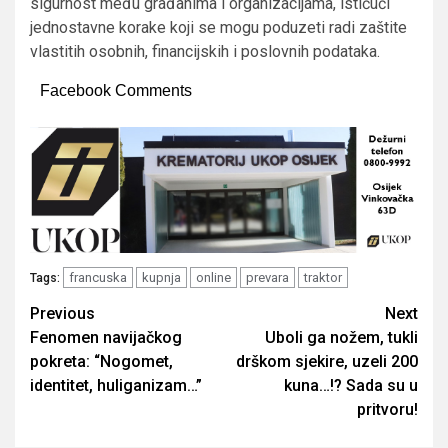
sigurnost među građanima i organizacijama, ističući
jednostavne korake koji se mogu poduzeti radi zaštite
vlastitih osobnih, financijskih i poslovnih podataka.
Facebook Comments
francuska
kupnja
online
prevara
traktor
Tags:
Post
Previous
Next
Fenomen navijačkog
Uboli ga nožem, tukli
navigation
pokreta: “Nogomet,
drškom sjekire, uzeli 200
identitet, huliganizam…”
kuna…!? Sada su u
pritvoru!