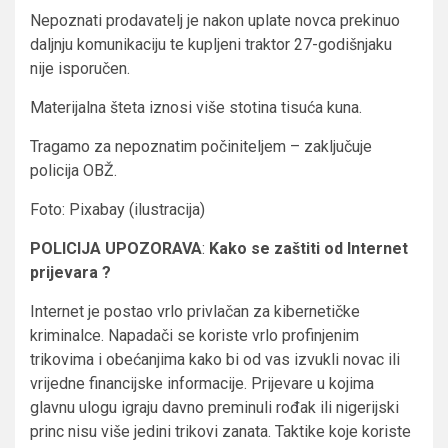
Nepoznati prodavatelj je nakon uplate novca prekinuo
daljnju komunikaciju te kupljeni traktor 27-godišnjaku
nije isporučen.
Materijalna šteta iznosi više stotina tisuća kuna.
Tragamo za nepoznatim počiniteljem – zaključuje
policija OBŽ.
Foto: Pixabay (ilustracija)
POLICIJA UPOZORAVA
:
Kako se zaštiti od Internet
prijevara ?
Internet je postao vrlo privlačan za kibernetičke
kriminalce. Napadači se koriste vrlo profinjenim
trikovima i obećanjima kako bi od vas izvukli novac ili
vrijedne financijske informacije. Prijevare u kojima
glavnu ulogu igraju davno preminuli rođak ili nigerijski
princ nisu više jedini trikovi zanata. Taktike koje koriste