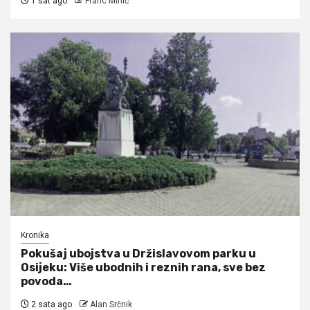
1 sat ago
Franc Mihić
Kronika
Pokušaj ubojstva u Držislavovom parku u
Osijeku: Više ubodnih i reznih rana, sve bez
povoda…
2 sata ago
Alan Srčnik