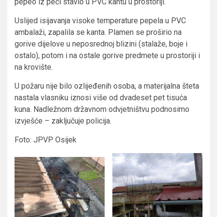
pepeo iz peći stavio u PVC kantu u prostoriji.
Uslijed isijavanja visoke temperature pepela u PVC
ambalaži, zapalila se kanta. Plamen se proširio na
gorive dijelove u neposrednoj blizini (stalaže, boje i
ostalo), potom i na ostale gorive predmete u prostoriji i
na krovište.
U požaru nije bilo ozlijeđenih osoba, a materijalna šteta
nastala vlasniku iznosi više od dvadeset pet tisuća
kuna. Nadležnom državnom odvjetništvu podnosimo
izvješće – zaključuje policija.
Foto: JPVP Osijek