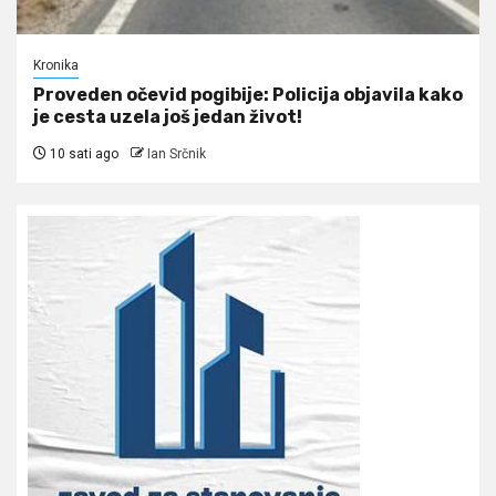
Kronika
Proveden očevid pogibije: Policija objavila kako
je cesta uzela još jedan život!
10 sati ago
Ian Srčnik