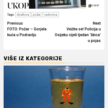
divaltova
požar
radionica
Tags:
Post
Previous
Next
FOTO: Požar – Gorjela
Vežite se! Policija u
navigation
kuća u Podravlju
Osijeku cijeli tjedan ‘škica’
u pojas
VIŠE IZ KATEGORIJE