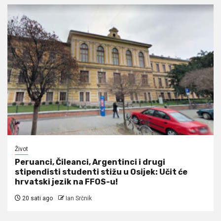
Život
Peruanci, Čileanci, Argentinci i drugi
stipendisti studenti stižu u Osijek: Učit će
hrvatski jezik na FFOS-u!
20 sati ago
Ian Srčnik