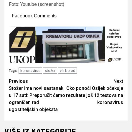
Foto: Youtube (screenshot)
Facebook Comments
koronavirus
stožer
vili beroš
Tags:
Post
Previous
Next
Stožer ima novi sastanak
Oko ponoći Osijek očekuje
navigation
u 17 sati: Preporučit ćemo
rezultate još 12 testova na
ograničen rad
koronavirus
ugostiteljskih objekata
VIŠE IZ KATEGORIJE