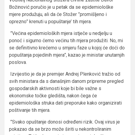
Božinović poručio je u petak da se epidemiološke
mjere produžuju, ali da će Stožer ”promišljeno i
oprezno” krenuti u popuštanje’ tih mjera.
”Većina epidemioloških mjera istječe u nedjelju u
ponoć i sigurno ćemo većinu tih mjera produžiti. No, mi
se definitivno krećemo u smjeru faze u kojoj će doći do
popuštanja pojedinih mjera”, kazao je ministar unutarnjih
poslova.
Izvijestio je da je premijer Andrej Plenković tražio od
svih ministara da s današnjim danom pripreme pregled
gospodarskih aktivnosti koje bi bile važne s
ekonomske točke gledišta, nakon čega će
epidemiološka struka dati preporuke kako organizirati
poštivanje tih mjera.
”Svako opuštanje donosi određeni rizik. Ovaj virus je
pokazao da se brzo može širiti u nekontroliranim