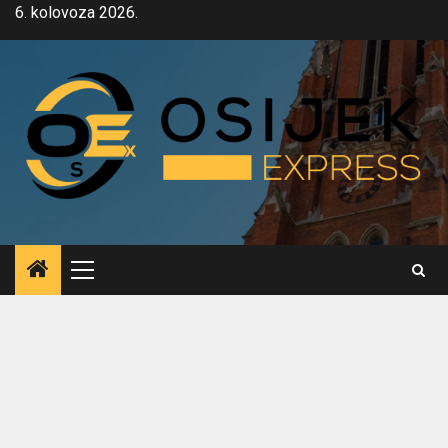
Skip
6. kolovoza 2026.
to
content
Primary
Menu