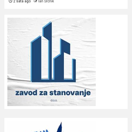
2 sata ago
Ian Srčnik