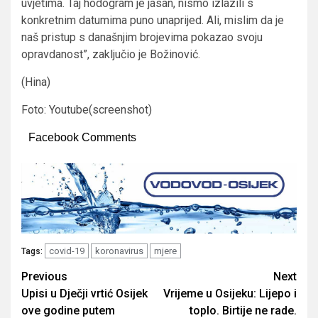
uvjetima. Taj hodogram je jasan, nismo izlazili s
konkretnim datumima puno unaprijed. Ali, mislim da je
naš pristup s današnjim brojevima pokazao svoju
opravdanost”, zaključio je Božinović.
(Hina)
Foto: Youtube(screenshot)
Facebook Comments
covid-19
koronavirus
mjere
Tags:
Post
Previous
Next
Upisi u Dječji vrtić Osijek
Vrijeme u Osijeku: Lijepo i
navigation
ove godine putem
toplo. Birtije ne rade.