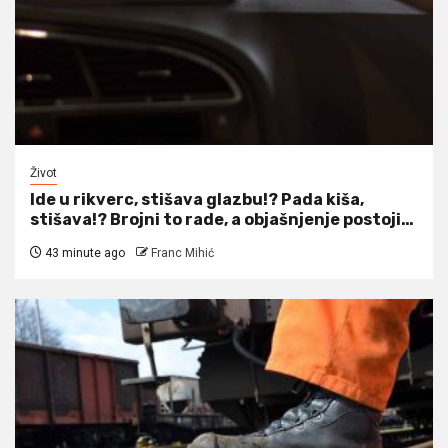
Život
Ide u rikverc, stišava glazbu!? Pada kiša,
stišava!? Brojni to rade, a objašnjenje postoji…
43 minute ago
Franc Mihić