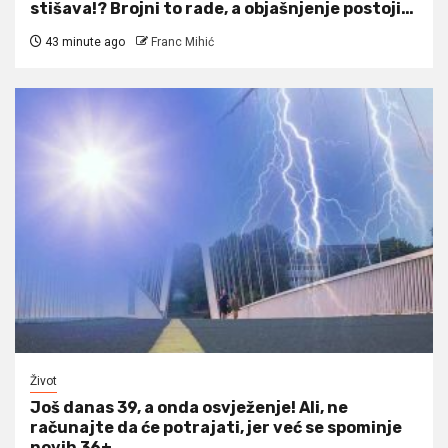
stišava!? Brojni to rade, a objašnjenje postoji…
43 minute ago
Franc Mihić
Život
Još danas 39, a onda osvježenje! Ali, ne
računajte da će potrajati, jer već se spominje
novih 36+