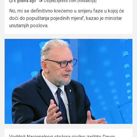
6 godina ago
OsijekExpress.com (Redakcija)
No, mi se definitivno krećemo u smjeru faze u kojoj će
doći do popuštanja pojedinih mjera'', kazao je ministar
unutarnjih poslova.
Voditelj Nacionalnog stožera civilne zaštite Davor