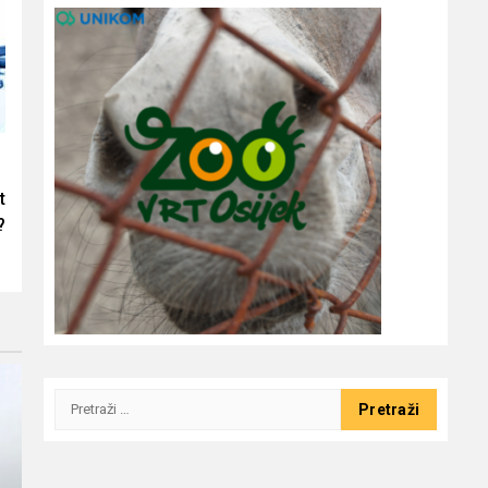
t
?
Pretraži: