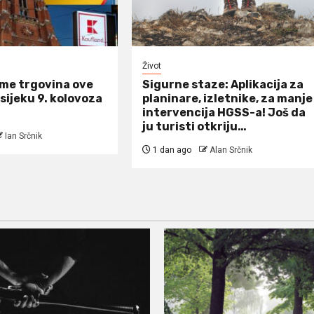
Život
eme trgovina ove
Sigurne staze: Aplikacija za
Osijeku 9. kolovoza
planinare, izletnike, za manje
intervencija HGSS-a! Još da
ju turisti otkriju…
Ian Srčnik
1 dan ago
Alan Srčnik