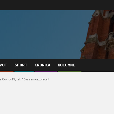
IVOT
SPORT
KRONIKA
KOLUMNE
 Covid-19, tek 16 u samoizolaciji!