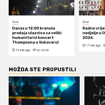
Život
Život
Danas u 12:00 krenula
Radno vrij
prodaja ulaznica za veliki
nedjelje u 
humanitarni koncert
2026.
Thompsona u Vukovaru!
17 sati ago
16 sati ago
Ian Srčnik
MOŽDA STE PROPUSTILI