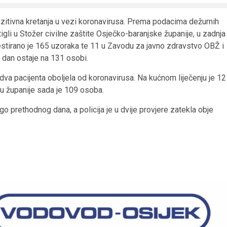
ozitivna kretanja u vezi koronavirusa. Prema podacima dežurnih
tigli u Stožer civilne zaštite Osječko-baranjske županije, u zadnja
testirano je 165 uzoraka te 11 u Zavodu za javno zdravstvo OBŽ i
i dan ostaje na 131 osobi.
dva pacijenta oboljela od koronavirusa. Na kućnom liječenju je 12
ju županije sada je 109 osoba.
o prethodnog dana, a policija je u dvije provjere zatekla obje