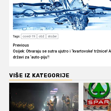
covid-19
obž
stožer
Tags:
Post
Previous
Osijek: Otvaraju se sutra ujutro i ‘kvartovske’ tržnice! 
navigation
državi za ‘auto-piju’!
VIŠE IZ KATEGORIJE