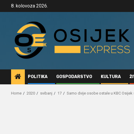
Skip
8. kolovoza 2026.
to
content
POLITIKA
GOSPODARSTVO
KULTURA
Ž
Home
2020
svibanj
17
Samo dvije osobe ostale u KBC Osijek s