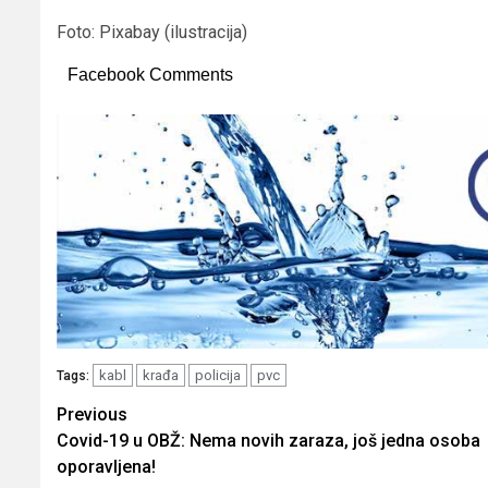
Foto: Pixabay (ilustracija)
Facebook Comments
kabl
krađa
policija
pvc
Tags:
Post
Previous
Covid-19 u OBŽ: Nema novih zaraza, još jedna osoba
navigation
oporavljena!