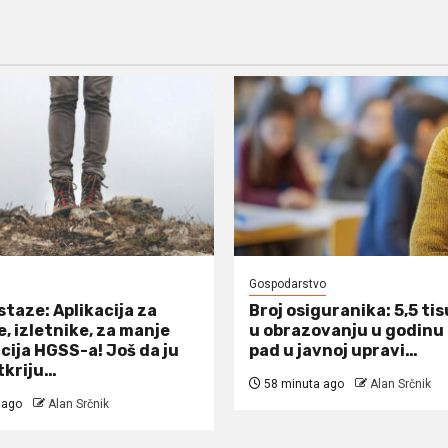
Gospodarstvo
staze: Aplikacija za
Broj osiguranika: 5,5 tis
, izletnike, za manje
u obrazovanju u godinu
cija HGSS-a! Još da ju
pad u javnoj upravi…
tkriju…
58 minuta ago
Alan Srčnik
 ago
Alan Srčnik