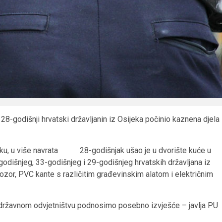
28-godišnji hrvatski državljanin iz Osijeka počinio kaznena djela
sijeku, u više navrata 28-godišnjak ušao je u dvorište kuće u
-godišnjeg, 33-godišnjeg i 29-godišnjeg hrvatskih državljana iz
ozor, PVC kante s različitim građevinskim alatom i električnim
 državnom odvjetništvu podnosimo posebno izvješće – javlja PU