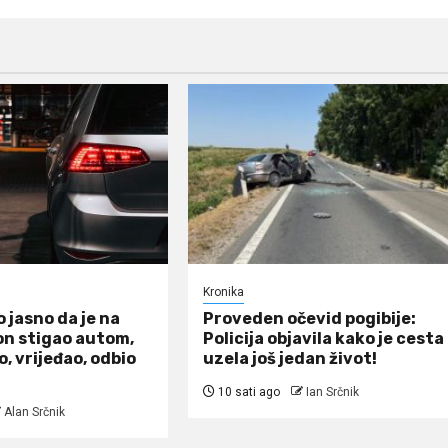
Kronika
o jasno da je na
Proveden očevid pogibije:
on stigao autom,
Policija objavila kako je cesta
o, vrijeđao, odbio
uzela još jedan život!
10 sati ago
Ian Srčnik
Alan Srčnik