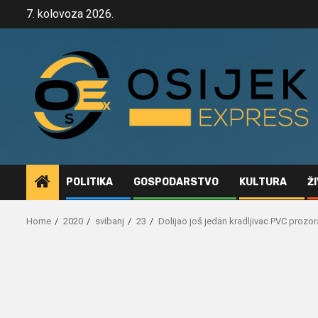
Skip
7. kolovoza 2026.
to
content
POLITIKA
GOSPODARSTVO
KULTURA
Ž
Home
2020
svibanj
23
Dolijao još jedan kradljivac PVC prozor