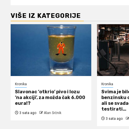
VIŠE IZ KATEGORIJE
Kronika
Kronika
Slavonac ‘otkrio’ pivo i lozu
Svima je bil
‘na akciji’, za možda čak 6.000
benzinsku 
eura!?
ali se svađa
testirati…
3 sata ago
Alan Srčnik
3 sata ago