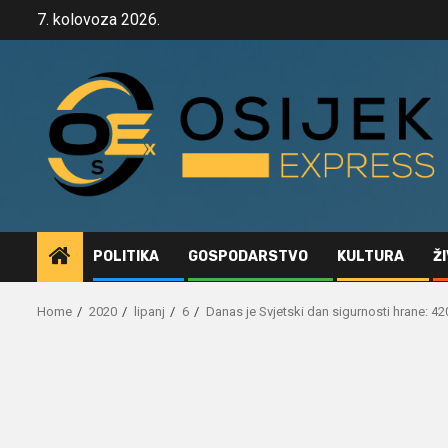
Skip
7. kolovoza 2026.
to
content
POLITIKA
GOSPODARSTVO
KULTURA
Ž
Home
2020
lipanj
6
Danas je Svjetski dan sigurnosti hrane: 4