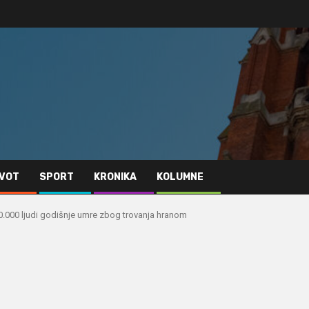
IVOT
SPORT
KRONIKA
KOLUMNE
20.000 ljudi godišnje umre zbog trovanja hranom