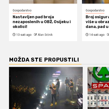
Gospodarstvo
Gospodarstvo
Nastavljen pad broja
Broj osigur
nezaposlenih u OBŽ, Osijeku i
više u obra
okolici!
dana, pad u
13 sati ago
Alan Srčnik
14 sati ago
MOŽDA STE PROPUSTILI