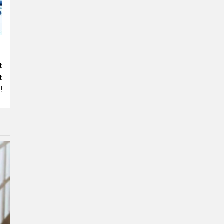
t
t
!