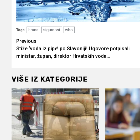
hrana
sigurnost
who
Tags:
Post
Previous
Stiže ‘voda iz pipe’ po Slavoniji! Ugovore potpisali
navigation
ministar, župan, direktor Hrvatskih voda…
VIŠE IZ KATEGORIJE