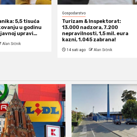
Gospodarstvo
anika: 5,5 tisuća
Turizam & Inspektorat:
zovanju u godinu
13.000 nadzora, 7.200
 javnoj upravi…
nepravilnosti, 1,5 mil. eura
kazni, 1.045 zabrana!
Alan Srčnik
14 sati ago
Alan Srčnik