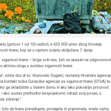
ijetu (gotovo 1 od 10) razboli, a 420 000 umre zbog trovanja
ti hrane, koji se u cijelom svijetu obilježava 7. lipnja.
sigurnost hrane – briga svih nas, želi se ukazati na odgovornos
ovu aktivnu ulogu u sustavu sigurnosti hrane.
ka“, ističe doc.dr.sc. Krunoslav Dugalić, ravnatelj Hrvatske agencij
alna kontakt točka Europske agencije za sigurnost hrane (EFSA) te
lno ga skladištite u Vašem domu ili ako lako pokvarljiv proizvod
k i ako sustav prethodno besprijekorno odradi svoj posao, u
še zdravlje.“
bilo da hranu prerađujete, prodajete ili pripremate, imate važnu