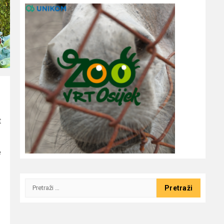
t
e
Pretraži: