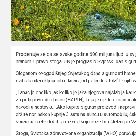
Procjenjuje se da se svake godine 600 milijuna ljudi u sv
hranom. Upravo stoga, UN je proglasio Svjetski dan sigurnos
Sloganom ovogodišnjeg Svjetskog dana sigurnosti hrane: 
svih dionika uključenih u lanac „od polja do stola“ te njih
„Lanac je onoliko jak koliko je jaka njegova najslabija kari
za poljoprivredu i hranu (HAPIH), koja je ujedno i nacion
navodi u nastavku: „Ako kupite siguran proizvod i nepravi
držite npr. nakon kupnje 3 sata na suncu u automobilu, ča
konačnici ćete dobiti proizvod koji može biti štetan po Va
Stoga, Svjetska zdravstvena organizacija (WHO) poručuje: 