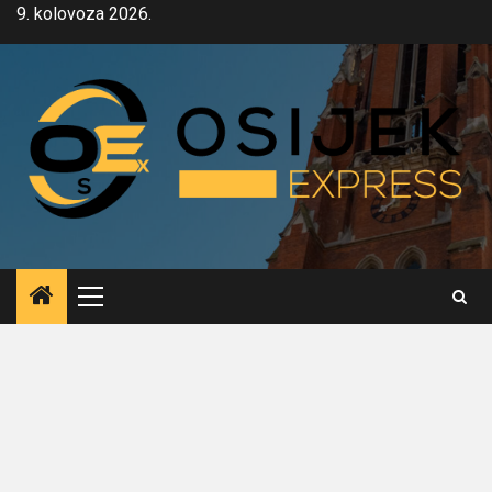
Skip
9. kolovoza 2026.
to
content
Primary
Menu