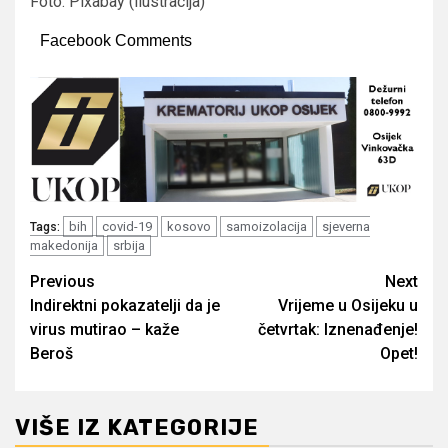
Foto: Pixabay (ilustracija)
Facebook Comments
bih
covid-19
kosovo
samoizolacija
sjeverna
Tags:
makedonija
srbija
Post
Previous
Next
Indirektni pokazatelji da je
Vrijeme u Osijeku u
navigation
virus mutirao – kaže
četvrtak: Iznenađenje!
Beroš
Opet!
VIŠE IZ KATEGORIJE