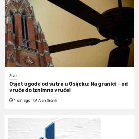
Život
Osjet ugode od sutra u Osijeku: Na granici – od
vruće do iznimno vruće!
1 sat ago
Alan Srčnik