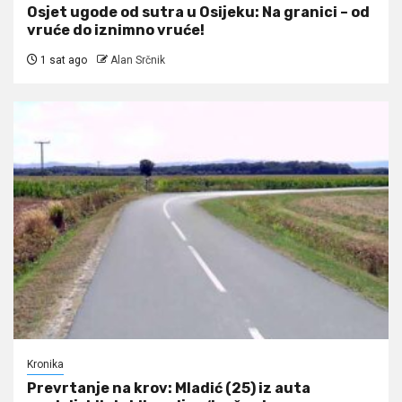
Osjet ugode od sutra u Osijeku: Na granici – od
vruće do iznimno vruće!
1 sat ago
Alan Srčnik
Kronika
Prevrtanje na krov: Mladić (25) iz auta