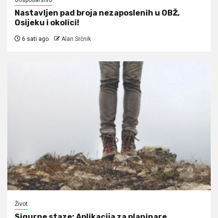
Gospodarstvo
Nastavljen pad broja nezaposlenih u OBŽ,
Osijeku i okolici!
6 sati ago
Alan Srčnik
Život
Sigurne staze: Aplikacija za planinare,