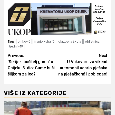
crnković
franjo kuharić
glazbena škola
obljetnica
Tags:
tjednik49
Post
Previous
Next
‘Serijski bušitelj guma’ u
U Vukovaru za vikend
navigation
Osijeku 3. dio: Gume buši
automobil udario pješaka
šiljkom za led?
na pješačkom! I pobjegao!
VIŠE IZ KATEGORIJE