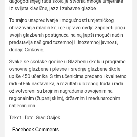
dugogodišnjeg rada škola je stvorila mnoge umjetnike
iz svijeta klasične, jazz i zabavne glazbe.
To trajno unapređivanje i mogućnosti umjetničkog
obrazovanja mladih koji će upravo ovdje započeti priču
svojih glazbenih postignuća, na najljepši mogući način
predstavlja naš grad tuzemnoj i inozemnoj javnosti,
dodaje Crnković.
Svake se školske godine u Glazbenu školu u programe
osnovne glazbene i plesne i srednje glazbene škole
upiše 450 učenika. S tim učenicima predano i kvalitetno
radi 60-ak nastavnika, a rezultati uloženog truda i rada
oživotvoreni su brojnim nagradama osvojenim na
regionalnim (županijskim), državnim i međunarodnim
natjecanjima.
Tekst i foto: Grad Osijek
Facebook Comments