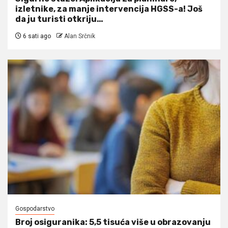
izletnike, za manje intervencija HGSS-a! Još
da ju turisti otkriju…
6 sati ago
Alan Srčnik
Gospodarstvo
Broj osiguranika: 5,5 tisuća više u obrazovanju