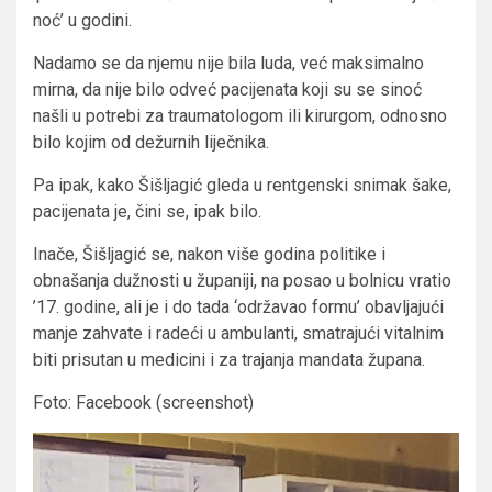
noć’ u godini.
Nadamo se da njemu nije bila luda, već maksimalno
mirna, da nije bilo odveć pacijenata koji su se sinoć
našli u potrebi za traumatologom ili kirurgom, odnosno
bilo kojim od dežurnih liječnika.
Pa ipak, kako Šišljagić gleda u rentgenski snimak šake,
pacijenata je, čini se, ipak bilo.
Inače, Šišljagić se, nakon više godina politike i
obnašanja dužnosti u županiji, na posao u bolnicu vratio
’17. godine, ali je i do tada ‘održavao formu’ obavljajući
manje zahvate i radeći u ambulanti, smatrajući vitalnim
biti prisutan u medicini i za trajanja mandata župana.
Foto: Facebook (screenshot)