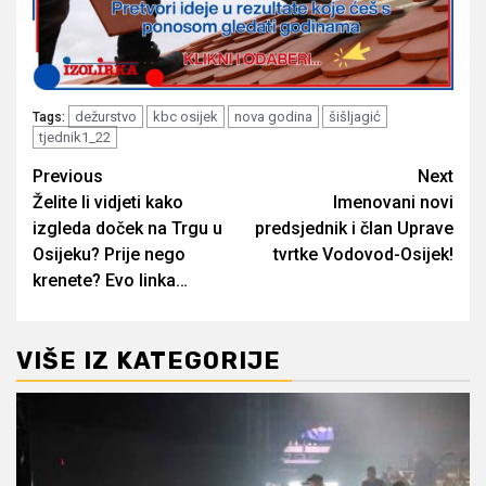
dežurstvo
kbc osijek
nova godina
šišljagić
Tags:
tjednik1_22
Post
Previous
Next
Želite li vidjeti kako
Imenovani novi
navigation
izgleda doček na Trgu u
predsjednik i član Uprave
Osijeku? Prije nego
tvrtke Vodovod-Osijek!
krenete? Evo linka…
VIŠE IZ KATEGORIJE