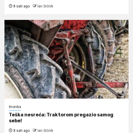
8 sati ago
Ian Srčnik
Kronika
Teška nesreća: Traktorom pregazio samog
sebe!
8 sati ago
Ian Srčnik