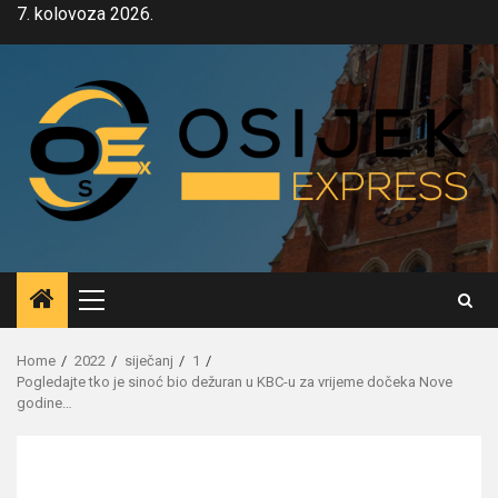
Skip
7. kolovoza 2026.
to
content
Primary
Menu
Home
2022
siječanj
1
Pogledajte tko je sinoć bio dežuran u KBC-u za vrijeme dočeka Nove
godine…