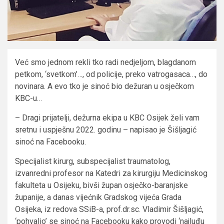
Već smo jednom rekli tko radi nedjeljom, blagdanom
petkom, ‘svetkom’…, od policije, preko vatrogasaca…, do
novinara. A evo tko je sinoć bio dežuran u osječkom
KBC-u…
– Dragi prijatelji, dežurna ekipa u KBC Osijek želi vam
sretnu i uspješnu 2022. godinu – napisao je Šišljagić
sinoć na Facebooku.
Specijalist kirurg, subspecijalist traumatolog,
izvanredni profesor na Katedri za kirurgiju Medicinskog
fakulteta u Osijeku, bivši župan osječko-baranjske
županije, a danas vijećnik Gradskog vijeća Grada
Osijeka, iz redova SSiB-a, prof.dr.sc. Vladimir Šišljagić,
‘pohvalio’ se sinoć na Facebooku kako provodi ‘najluđu