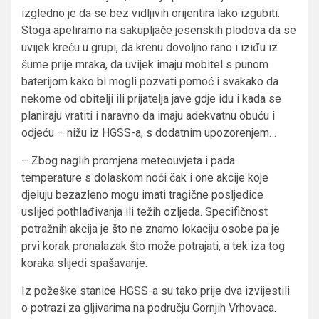
izgledno je da se bez vidljivih orijentira lako izgubiti.
Stoga apeliramo na sakupljače jesenskih plodova da se
uvijek kreću u grupi, da krenu dovoljno rano i iziđu iz
šume prije mraka, da uvijek imaju mobitel s punom
baterijom kako bi mogli pozvati pomoć i svakako da
nekome od obitelji ili prijatelja jave gdje idu i kada se
planiraju vratiti i naravno da imaju adekvatnu obuću i
odjeću – nižu iz HGSS-a, s dodatnim upozorenjem…
– Zbog naglih promjena meteouvjeta i pada
temperature s dolaskom noći čak i one akcije koje
djeluju bezazleno mogu imati tragične posljedice
uslijed pothlađivanja ili težih ozljeda. Specifičnost
potražnih akcija je što ne znamo lokaciju osobe pa je
prvi korak pronalazak što može potrajati, a tek iza tog
koraka slijedi spašavanje.
Iz požeške stanice HGSS-a su tako prije dva izvijestili
o potrazi za gljivarima na području Gornjih Vrhovaca.