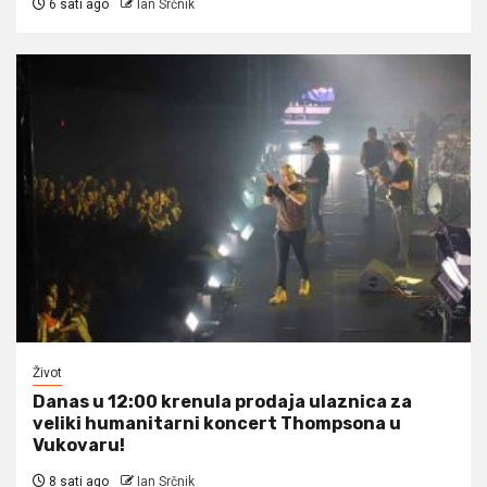
6 sati ago
Ian Srčnik
Život
Danas u 12:00 krenula prodaja ulaznica za
veliki humanitarni koncert Thompsona u
Vukovaru!
8 sati ago
Ian Srčnik