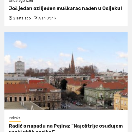
Uncategorized
Još jedan ozlijeđen muškarac nađen u Osijeku!
2 sata ago
Alan Srčnik
Politika
Radić o napadu na Pejina: “Najoštrije osuđujem
svaki oblik nasilja!”