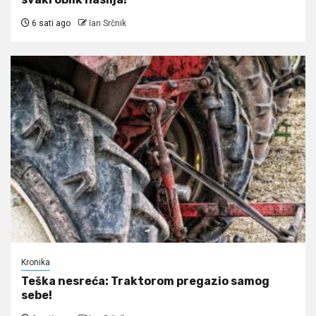
6 sati ago
Ian Srčnik
Kronika
Teška nesreća: Traktorom pregazio samog
sebe!