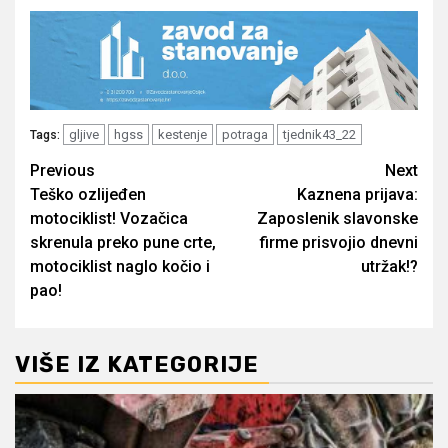
gljive
hgss
kestenje
potraga
tjednik43_22
Tags:
Post
Previous
Next
Teško ozlijeđen
Kaznena prijava:
navigation
motociklist! Vozačica
Zaposlenik slavonske
skrenula preko pune crte,
firme prisvojio dnevni
motociklist naglo kočio i
utržak!?
pao!
VIŠE IZ KATEGORIJE