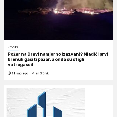
Kronika
Požar na Dravi namjerno izazvan!? Mladići prvi
krenuli gasiti požar, a onda su stigli
vatrogasci!
11 sati ago
Ian Srčnik