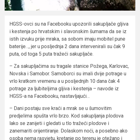
HGSS-ovci su na Facebooku upozorili sakupljače gljiva
i kestenja po hrvatskim i slavonskim šumama da se iz
istih izvuku prije mraka, sa sobom imaju mobitel pune
baterije…, jer u posljednja 2 dana intervenirali su čak 9
puta, od toga 5 puta tražeći sakupljače.
– Za sakupljačima su tragale stanice Požega, Karlovac,
Novska i Samobor. Samoborci su imali dvije potrage u
vrlo kratkom vremenu a u posljednjih 10 dana čak 4
potrage za ljubiteljima gljiva i kestenja – navode iz
HGSS-a na Facebooku, nastavljajući…
– Dani postaju sve kraći a mrak se u šumovitim
predjelima spušta vrlo brzo. Kod sakupljanja plodova
lako se zanijeti i gledati u tlo tražeći plodove i
zanemariti orijentiranje. Dolaskom noći, a posebno ako
osoba nema rasvjetu, kretanje po terenu je otežano i