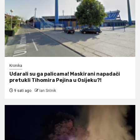
Kronika
Udarali su ga palicama! Maskirani napadači
pretukli Tihomira Pejina u Osijeku?!
9 sati ago
Ian Srčnik