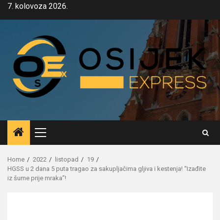
Skip
7. kolovoza 2026.
to
content
Primary
Menu
Home
2022
listopad
19
HGSS u 2 dana 5 puta tragao za sakupljačima gljiva i kestenja! “Izađite
iz šume prije mraka”!