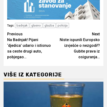
badnjak
glasno
glazba
policija
Tags:
Post
Previous
Next
Na Badnjak! Pijani
Niste ispunili Europsko
navigation
‘djedica’ udario i istisnuo
izvješće o nezgodi!?
sa ceste drugi auto,
Gubite prava iz
pobjegao…
osiguranja…
VIŠE IZ KATEGORIJE