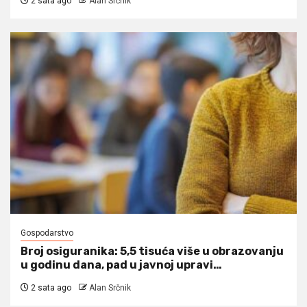
2 sata ago
Alan Srčnik
Gospodarstvo
Broj osiguranika: 5,5 tisuća više u obrazovanju
u godinu dana, pad u javnoj upravi…
2 sata ago
Alan Srčnik