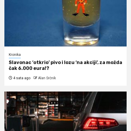
Kronika
Slavonac ‘otkrio’ pivo i lozu ‘na akciji’, za možda
čak 6.000 eura!?
4 sata ago
Alan Srčnik