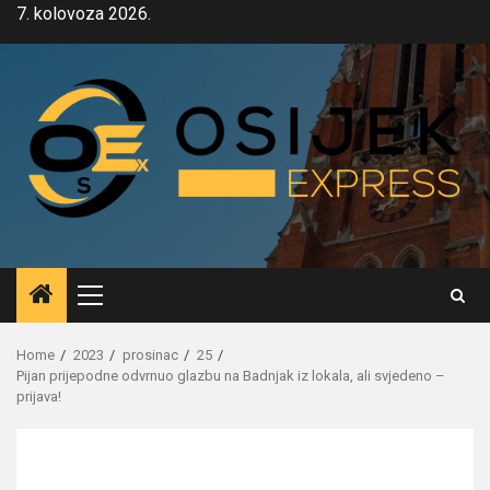
Skip
7. kolovoza 2026.
to
content
Primary
Menu
Home
2023
prosinac
25
Pijan prijepodne odvrnuo glazbu na Badnjak iz lokala, ali svjedeno –
prijava!