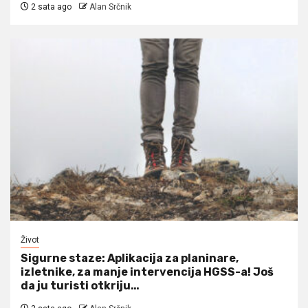
2 sata ago
Alan Srčnik
Život
Sigurne staze: Aplikacija za planinare,
izletnike, za manje intervencija HGSS-a! Još
da ju turisti otkriju…