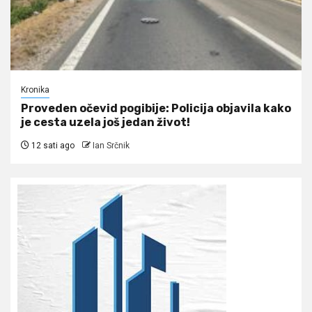
Kronika
Proveden očevid pogibije: Policija objavila kako
je cesta uzela još jedan život!
12 sati ago
Ian Srčnik