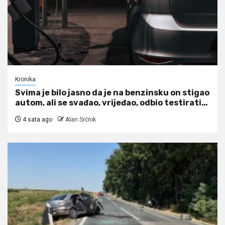
Kronika
Svima je bilo jasno da je na benzinsku on stigao
autom, ali se svađao, vrijeđao, odbio testirati…
4 sata ago
Alan Srčnik