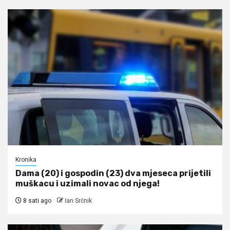
Kronika
Dama (20) i gospodin (23) dva mjeseca prijetili
muškacu i uzimali novac od njega!
8 sati ago
Ian Srčnik