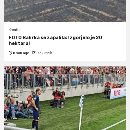
Kronika
FOTO Balirka se zapalila: Izgorjelo je 20
hektara!
8 sati ago
Ian Srčnik