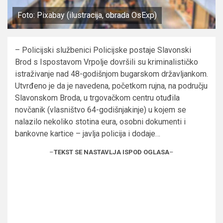
Foto: Pixabay (ilustracija, obrada OsExp)
– Policijski službenici Policijske postaje Slavonski
Brod s Ispostavom Vrpolje dovršili su kriminalističko
istraživanje nad 48-godišnjom bugarskom državljankom.
Utvrđeno je da je navedena, početkom rujna, na području
Slavonskom Broda, u trgovačkom centru otuđila
novčanik (vlasništvo 64-godišnjakinje) u kojem se
nalazilo nekoliko stotina eura, osobni dokumenti i
bankovne kartice – javlja policija i dodaje…
–
TEKST SE NASTAVLJA ISPOD OGLASA
–