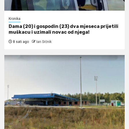
Kronika
Dama (20) i gospodin (23) dva mjeseca prijetili
muškacu i uzimali novac od njega!
8 sati ago
Ian Srčnik