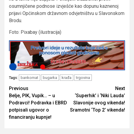
osumnjičene podnose izvješće kao dopunu kaznenoj
prijavi Općinskom državnom odvjetništvu u Slavonskom
Brodu.
Foto: Pixabay (ilustracija)
bankomat
bugarka
krađa
trgovina
Tags:
Post
Previous
Next
Belje, PIK, Vupik… – u
‘Superhik’ i ‘Niki Lauda’
navigation
Podravci! Podravka i EBRD
Slavonije ovog vikenda!
potpisali ugovor o
Sramotni ‘Top 2’ vikenda!
financiranju kupnje!