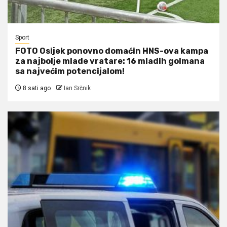
Sport
FOTO Osijek ponovno domaćin HNS-ova kampa
za najbolje mlade vratare: 16 mladih golmana
sa najvećim potencijalom!
8 sati ago
Ian Srčnik