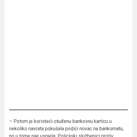
– Potom je koristeći otuđenu bankovnu karticu u
nekoliko navrata pokušala podići novac na bankomatu,
no u tome nije uspjela. Policijski službenici protiv