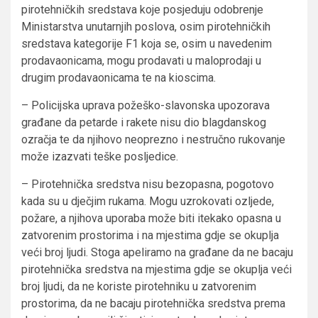
pirotehničkih sredstava koje posjeduju odobrenje
Ministarstva unutarnjih poslova, osim pirotehničkih
sredstava kategorije F1 koja se, osim u navedenim
prodavaonicama, mogu prodavati u maloprodaji u
drugim prodavaonicama te na kioscima.
– Policijska uprava požeško-slavonska upozorava
građane da petarde i rakete nisu dio blagdanskog
ozračja te da njihovo neoprezno i nestručno rukovanje
može izazvati teške posljedice.
– Pirotehnička sredstva nisu bezopasna, pogotovo
kada su u dječjim rukama. Mogu uzrokovati ozljede,
požare, a njihova uporaba može biti itekako opasna u
zatvorenim prostorima i na mjestima gdje se okuplja
veći broj ljudi. Stoga apeliramo na građane da ne bacaju
pirotehnička sredstva na mjestima gdje se okuplja veći
broj ljudi, da ne koriste pirotehniku u zatvorenim
prostorima, da ne bacaju pirotehnička sredstva prema