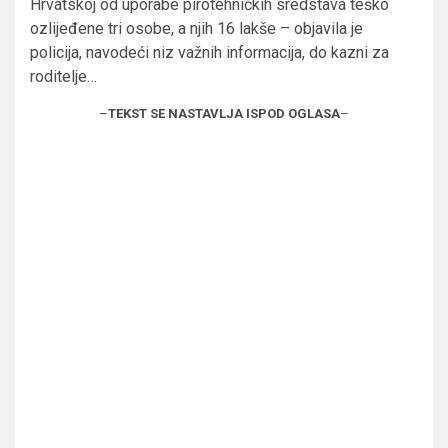
Hrvatskoj od uporabe pirotehničkih sredstava teško
ozlijeđene tri osobe, a njih 16 lakše – objavila je
policija, navodeći niz važnih informacija, do kazni za
roditelje…
–
TEKST SE NASTAVLJA ISPOD OGLASA
–