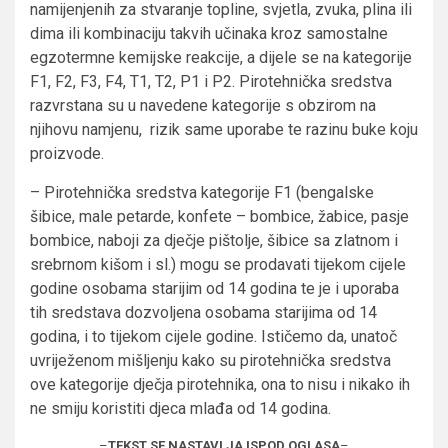
namijenjenih za stvaranje topline, svjetla, zvuka, plina ili
dima ili kombinaciju takvih učinaka kroz samostalne
egzotermne kemijske reakcije, a dijele se na kategorije
F1, F2, F3, F4, T1, T2, P1 i P2. Pirotehnička sredstva
razvrstana su u navedene kategorije s obzirom na
njihovu namjenu, rizik same uporabe te razinu buke koju
proizvode.
– Pirotehnička sredstva kategorije F1 (bengalske
šibice, male petarde, konfete – bombice, žabice, pasje
bombice, naboji za dječje pištolje, šibice sa zlatnom i
srebrnom kišom i sl.) mogu se prodavati tijekom cijele
godine osobama starijim od 14 godina te je i uporaba
tih sredstava dozvoljena osobama starijima od 14
godina, i to tijekom cijele godine. Ističemo da, unatoč
uvriježenom mišljenju kako su pirotehnička sredstva
ove kategorije dječja pirotehnika, ona to nisu i nikako ih
ne smiju koristiti djeca mlađa od 14 godina.
–
TEKST SE NASTAVLJA ISPOD OGLASA
–