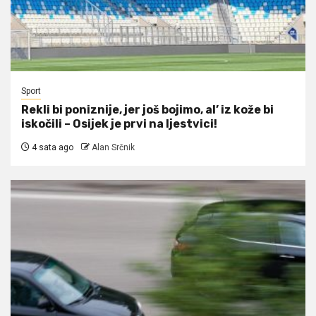
Sport
Rekli bi poniznije, jer još bojimo, al’ iz kože bi
iskočili – Osijek je prvi na ljestvici!
4 sata ago
Alan Srčnik