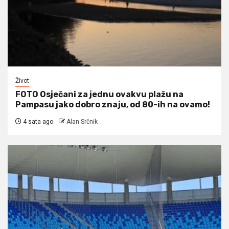
Život
FOTO Osječani za jednu ovakvu plažu na
Pampasu jako dobro znaju, od 80-ih na ovamo!
4 sata ago
Alan Srčnik