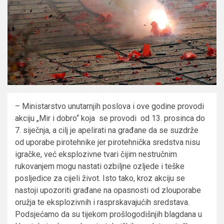
– Ministarstvo unutarnjih poslova i ove godine provodi
akciju „Mir i dobro“ koja se provodi od 13. prosinca do
7. siječnja, a cilj je apelirati na građane da se suzdrže
od uporabe pirotehnike jer pirotehnička sredstva nisu
igračke, već eksplozivne tvari čijim nestručnim
rukovanjem mogu nastati ozbiljne ozljede i teške
posljedice za cijeli život. Isto tako, kroz akciju se
nastoji upozoriti građane na opasnosti od zlouporabe
oružja te eksplozivnih i rasprskavajućih sredstava.
Podsjećamo da su tijekom prošlogodišnjih blagdana u