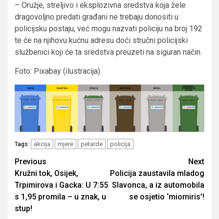
– Oružje, streljivo i eksplozivna sredstva koja žele
dragovoljno predati građani ne trebaju donositi u
policijsku postaju, već mogu nazvati policiju na broj 192
te će na njihovu kućnu adresu doći stručni policijski
službenici koji će ta sredstva preuzeti na siguran način.
Foto: Pixabay (ilustracija)
akcija
mjere
petarde
policija
Tags:
Post
Previous
Next
Kružni tok, Osijek,
Policija zaustavila mladog
navigation
Trpimirova i Gacka: U 7:55
Slavonca, a iz automobila
s 1,95 promila – u znak, u
se osjetio ‘miomiris’!
stup!