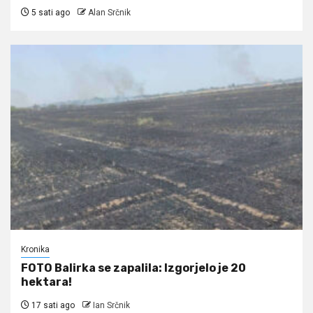
5 sati ago
Alan Srčnik
Kronika
FOTO Balirka se zapalila: Izgorjelo je 20
hektara!
17 sati ago
Ian Srčnik