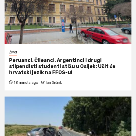
Život
Peruanci, Čileanci, Argentinci i drugi
stipendisti studenti stižu u Osijek: Učit će
hrvatski jezik na FFOS-u!
18 minuta ago
Ian Srčnik