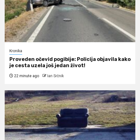
Kronika
Proveden očevid pogibije: Policija objavila kako
je cesta uzela još jedan život!
22 minute ago
Ian Srčnik