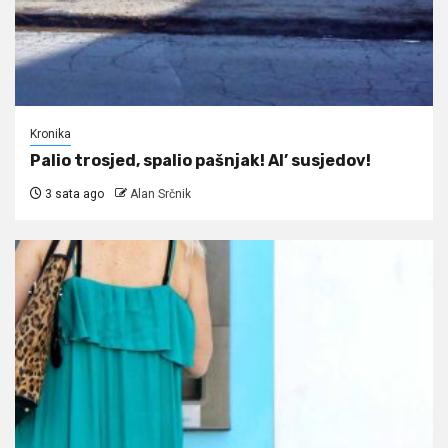
Kronika
Palio trosjed, spalio pašnjak! Al’ susjedov!
3 sata ago
Alan Srčnik