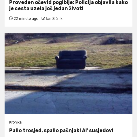
Proveden očevid pogibije: Policija objavila kako
je cesta uzela još jedan život!
22 minute ago
Ian Srčnik
Kronika
Palio trosjed, spalio pašnjak! Al’ susjedov!