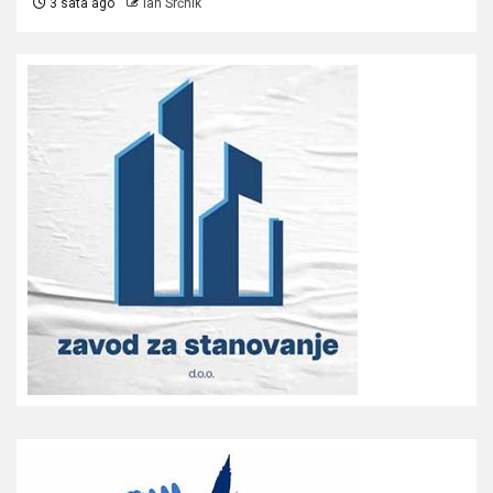
3 sata ago
Ian Srčnik