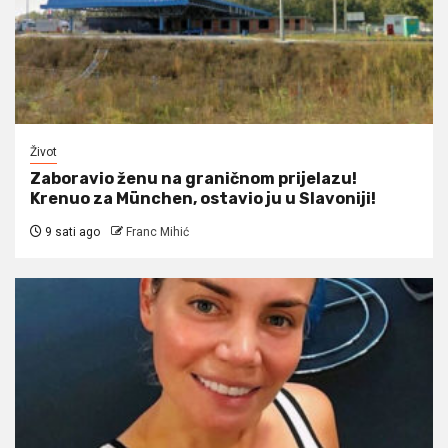
Život
Zaboravio ženu na graničnom prijelazu!
Krenuo za München, ostavio ju u Slavoniji!
9 sati ago
Franc Mihić