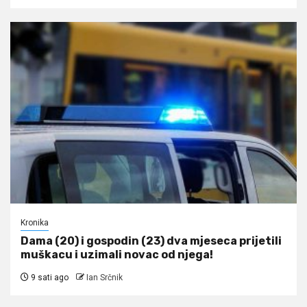
Kronika
Dama (20) i gospodin (23) dva mjeseca prijetili
muškacu i uzimali novac od njega!
9 sati ago
Ian Srčnik