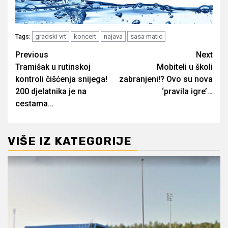
gradski vrt
koncert
najava
sasa matic
Tags:
Post
Previous
Next
Tramišak u rutinskoj
Mobiteli u školi
navigation
kontroli čišćenja snijega!
zabranjeni!? Ovo su nova
200 djelatnika je na
‘pravila igre’…
cestama…
VIŠE IZ KATEGORIJE