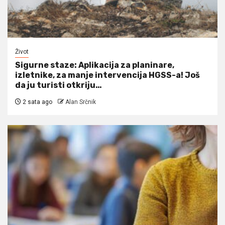
Život
Sigurne staze: Aplikacija za planinare,
izletnike, za manje intervencija HGSS-a! Još
da ju turisti otkriju…
2 sata ago
Alan Srčnik