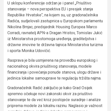
U sklopu konferencije održan je i panel „Priuštivo
stanovanje – nova perspektiva EU i presjek stanja
Republike Hrvatske“, na kojem su, uz gradonačelnika
Radića, sudjelovali zastupnica u Europskom parlamentu
Nikolina Brnjac, predsjednik Housing Europea Marco
Corradi, ravnatelj APN-a Dragan Hristov, Tomislav Jukić
iz Ministarstva prostornoga uređenja, graditeljstva i
državne imovine te državna tajnica Ministarstva turizma
i sporta Monika Udovičić.
Rasprava je bila usmjerena na provedbu europskog i
nacionalnog okvira priuštivog stanovanja, modele
financiranja i povećanja ponude stanova, ulogu države i
jedinica lokalne samouprave te regulaciju tržišta najma.
Gradonačelnik Radić zaključio je kako Grad Osijek
spremno očekuje novi zakonski okvir za priuštivo
stanovanje te da već kroz postojeće suradnje i analize
priprema modele za lokalnu razinu. Naglasio je važnost