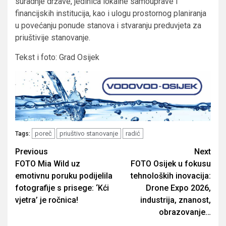
suradnje države, jedinica lokalne samouprave i
financijskih institucija, kao i ulogu prostornog planiranja
u povećanju ponude stanova i stvaranju preduvjeta za
priuštivije stanovanje.
Tekst i foto: Grad Osijek
poreč
priuštivo stanovanje
radić
Tags:
Post
Previous
Next
FOTO Mia Wild uz
FOTO Osijek u fokusu
navigation
emotivnu poruku podijelila
tehnoloških inovacija:
fotografije s prisege: ‘Kći
Drone Expo 2026,
vjetra’ je ročnica!
industrija, znanost,
obrazovanje…