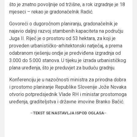
što je znatno povoljnije od tržišne, a rok izgradnje je 18
mjeseci – rekao je gradonačelnik Radić.
Govoreći o dugoročnom planiranju, gradonačelnik je
najavio daljnji razvoj stambenih kapaciteta na području
Juga II. Riječ je o prostoru od 53 hektara, za koji je
proveden urbanističko-arhitektonski natječaj, a prema
odabranom rješenju ondje je predviđena izgradnja od
3.000 do 5.000 stanova. U tijeku je izrada urbanističkog
plana uređenja, što je preduvjet za buduću gradnju.
Konferenciju je u nazočnosti ministra za prirodna dobra
i prostorno planiranje Republike Slovenije Jože Novaka
otvorio potpredsjednik Vlade RH i ministar prostornoga
uređenja, graditeljstva i državne imovine Branko Bačić.
–
TEKST SE NASTAVLJA ISPOD OGLASA
–