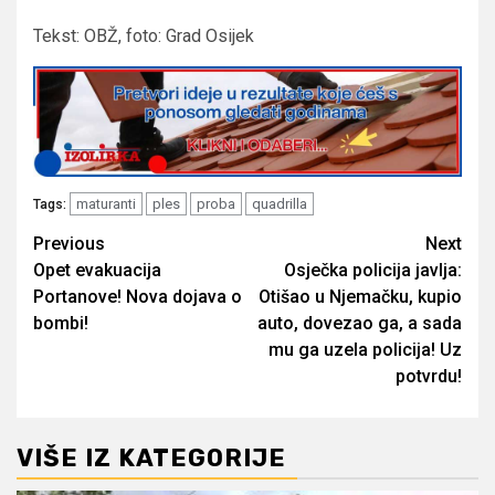
Tekst: OBŽ, foto: Grad Osijek
maturanti
ples
proba
quadrilla
Tags:
Post
Previous
Next
Opet evakuacija
Osječka policija javlja:
navigation
Portanove! Nova dojava o
Otišao u Njemačku, kupio
bombi!
auto, dovezao ga, a sada
mu ga uzela policija! Uz
potvrdu!
VIŠE IZ KATEGORIJE