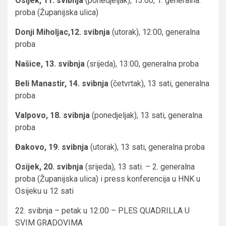
Osijek, 11. svibnja
(ponedjeljak), 13:00, 1. generalna.
proba (Županijska ulica)
Donji Miholjac,12. svibnja
(utorak), 12:00, generalna
proba
Našice, 13. svibnja
(srijeda), 13:00, generalna proba
Beli Manastir, 14. svibnja
(četvrtak), 13 sati, generalna
proba
Valpovo, 18. svibnja
(ponedjeljak), 13 sati, generalna
proba
Đakovo, 19. svibnja
(utorak), 13 sati, generalna proba
Osijek, 20. svibnja
(srijeda), 13 sati. – 2. generalna
proba (Županijska ulica) i press konferencija u HNK u
Osijeku u 12 sati
22. svibnja – petak u 12:00 – PLES QUADRILLA U
SVIM GRADOVIMA