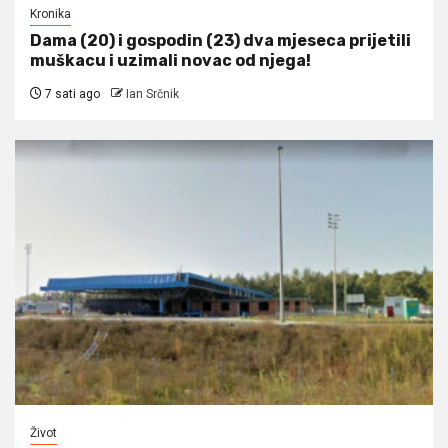
Kronika
Dama (20) i gospodin (23) dva mjeseca prijetili
muškacu i uzimali novac od njega!
7 sati ago
Ian Srčnik
Život