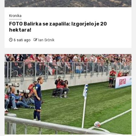
Kronika
FOTO Balirka se zapalila: Izgorjelo je 20
hektara!
6 sati ago
Ian Srčnik