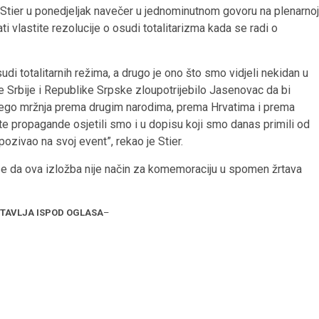
 Stier u ponedjeljak navečer u jednominutnom govoru na plenarnoj
ti vlastite rezolucije o osudi totalitarizma kada se radi o
di totalitarnih režima, a drugo je ono što smo vidjeli nekidan u
e Srbije i Republike Srpske zloupotrijebilo Jasenovac da bi
 nego mržnja prema drugim narodima, prema Hrvatima i prema
 te propagande osjetili smo i u dopisu koji smo danas primili od
pozivao na svoj event”, rekao je Stier.
e da ova izložba nije način za komemoraciju u spomen žrtava
STAVLJA ISPOD OGLASA
–