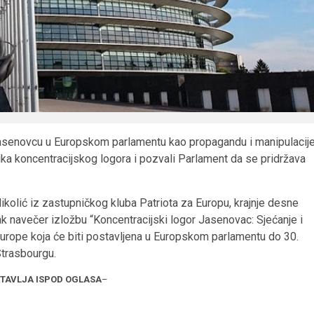
Jasenovcu u Europskom parlamentu kao propagandu i manipulacije
ika koncentracijskog logora i pozvali Parlament da se pridržava
kolić iz zastupničkog kluba Patriota za Europu, krajnje desne
ak navečer izložbu “Koncentracijski logor Jasenovac: Sjećanje i
urope koja će biti postavljena u Europskom parlamentu do 30.
 Strasbourgu.
STAVLJA ISPOD OGLASA
–