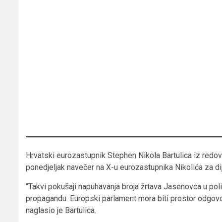
Hrvatski eurozastupnik Stephen Nikola Bartulica iz redov
ponedjeljak navečer na X-u eurozastupnika Nikolića za dij
“Takvi pokušaji napuhavanja broja žrtava Jasenovca u poli
propagandu. Europski parlament mora biti prostor odgovorn
naglasio je Bartulica.