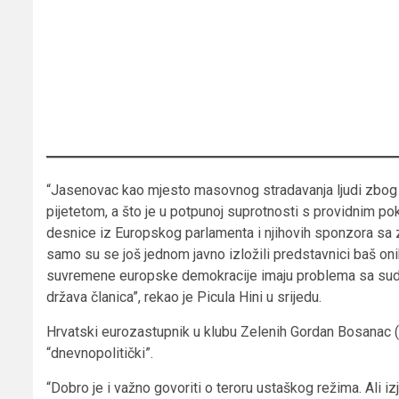
“Jasenovac kao mjesto masovnog stradavanja ljudi zbog 
pijetetom, a što je u potpunoj suprotnosti s providnim pok
desnice iz Europskog parlamenta i njihovih sponzora sa 
samo su se još jednom javno izložili predstavnici baš oni
suvremene europske demokracije imaju problema sa sud
država članica”, rekao je Picula Hini u srijedu.
Hrvatski eurozastupnik u klubu Zelenih Gordan Bosanac (
“dnevnopolitički”.
“Dobro je i važno govoriti o teroru ustaškog režima. Ali iz