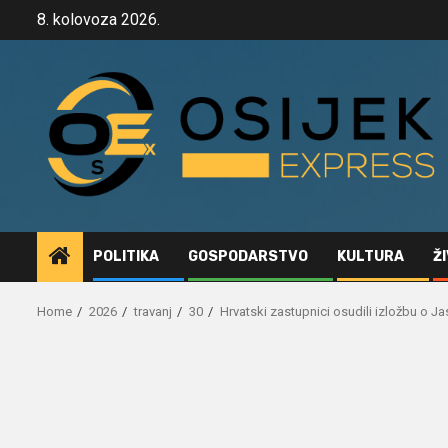
Skip
8. kolovoza 2026.
to
content
POLITIKA
GOSPODARSTVO
KULTURA
Ž
Home
2026
travanj
30
Hrvatski zastupnici osudili izložbu o 