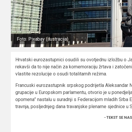
Foto: Pixabay (ilustracija)
Hrvatski eurozastupnici osudili su ovotjednu izložbu o 
rekavši da to nije način za komemoraciju žrtava i zatočen
vlastite rezolucije o osudi totalitarnih režima.
Francuski eurozastupnik srpskog podrijetla Aleksandar Ni
grupacije u Europskom parlamentu, otvorio je u ponedjelj
opomena” nastalu u suradnji s Federacijom mladih Srba E
travnja, posljednjeg dana travanjske plenarne sjednice u
–
TEKST SE NA