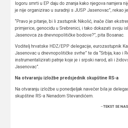
logoru smrti u EP daju do znanja kako njegova namjera nije 
je nije organizirao u suradnji s JUSP Jasenovac”, rekao j
“Pravo je pitanje, bi li zastupnik Nikolić, inače član eks
primjerice, genocidu u Srebrenici, i tako dokazati svoju i
Jasenovca za dnevnopolitičke bodove?”, pita Bosanac.
Voditelj hrvatske HDZ/EPP delegacije, eurozastupnik Karlo
Jasenovac u dnevnopolitičke svrhe” te da “Srbija, kao i 
instrumentalizirati patnje koje je i srpski narod, ali i žid
Jasenovac”.
Na otvaranju izložbe predsjednik skupštine RS-a
Na otvaranju izložbe u ponedjeljak navečer bila je dele
skupštine RS-a Nenadom Stevandićem.
–
TEKST SE NA