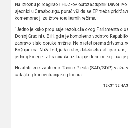
Na izložbu je reagirao i HDZ-ov eurozastupnik Davor Ivo
sjednici u Strasbourgu, poručivši da se EP treba pridržava
komemoraciji za žrtve totalitarnih režima.
“Jedno je kako propisuje rezolucija ovog Parlamenta o osu
Donjoj Gradini u BiH, gdje je kompletno vodstvo Republik
zapravo slalo poruke mržnje. Ne pijetet prema žrtvama,
Bošnjacima. Nažalost, jedan eho, daleki eho, ali ipak eho,
jednog kolege iz Francuske iz krajnje desnice koji nas je 
Hrvatski eurozastupnik Tonino Picula (S&D/SDP) slaže s
ustaškog koncentracijskog logora.
–
TEKST SE NA