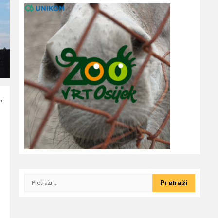
,
Pretraži: