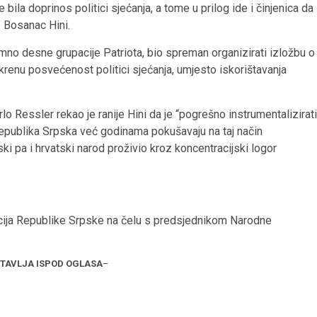
bila doprinos politici sjećanja, a tome u prilog ide i činjenica da
e Bosanac Hini.
tremno desne grupacije Patriota, bio spreman organizirati izložbu o
skrenu posvećenost politici sjećanja, umjesto iskorištavanja
 Ressler rekao je ranije Hini da je “pogrešno instrumentalizirati
Republika Srpska već godinama pokušavaju na taj način
ovski pa i hrvatski narod proživio kroz koncentracijski logor
gacija Republike Srpske na čelu s predsjednikom Narodne
STAVLJA ISPOD OGLASA
–