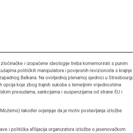
zločinačke i izopačene ideologije treba komemorirati s punim
ušajima političkih manipulatora i povijesnih revizionista s krajnje
zapadnog Balkana. Na ovotjednoj plenarnoj sjednici u Strasbourg
h opcija koje zbog trajnih sukoba s temeljnim vrijednostima
skim presudama, sankcijama i suspenzijama od strane EU i
Možemo) također ocjenjuje da je motiv postavljanja izložbe
jave i politička afilijacija organizatora izložbe o jasenovačkom