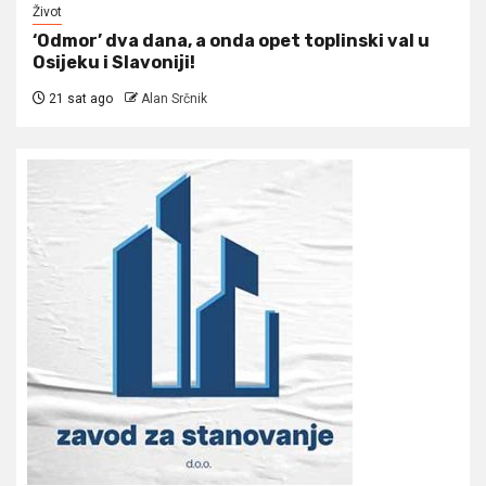
Život
‘Odmor’ dva dana, a onda opet toplinski val u
Osijeku i Slavoniji!
21 sat ago
Alan Srčnik