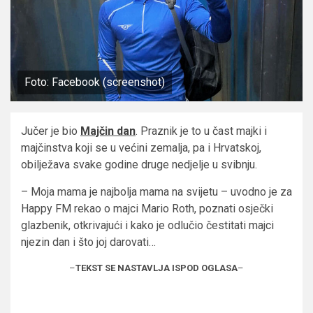
Foto: Facebook (screenshot)
Jučer je bio
Majčin dan
. Praznik je to u čast majki i
majčinstva koji se u većini zemalja, pa i Hrvatskoj,
obilježava svake godine druge nedjelje u svibnju.
– Moja mama je najbolja mama na svijetu – uvodno je za
Happy FM rekao o majci Mario Roth, poznati osječki
glazbenik, otkrivajući i kako je odlučio čestitati majci
njezin dan i što joj darovati…
–
TEKST SE NASTAVLJA ISPOD OGLASA
–