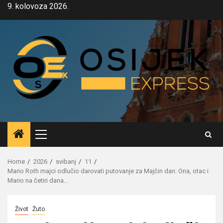
Skip
9. kolovoza 2026.
to
content
Primary
Menu
Home
2026
svibanj
11
Mario Roth majci odlučio darovati putovanje za Majčin dan: Ona, otac i
Mario na četiri dana…
Život
Žuto