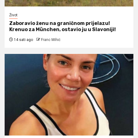
Život
Zaboravio ženu na graničnom prijelazu!
Krenuo za München, ostavio ju u Slavoniji!
14 sati ago
Franc Mihić