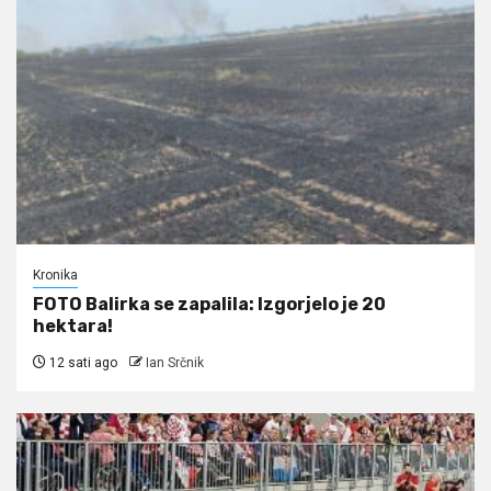
Kronika
FOTO Balirka se zapalila: Izgorjelo je 20
hektara!
12 sati ago
Ian Srčnik