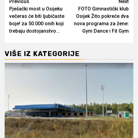
Post
Previous
Next
Pješački most u Osijeku
FOTO Gimnastički klub
navigation
večeras će biti ljubičaste
Osijek Žito pokreće dva
boje! za 50.000 onih koji
nova programa za žene:
trebaju dostojanstvo…
Gym Dance i Fit Gym
VIŠE IZ KATEGORIJE