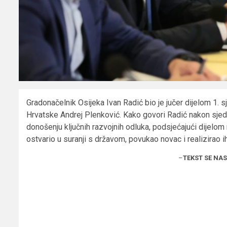
Gradonačelnik Osijeka Ivan Radić bio je jučer dijelom 1. sj
Hrvatske Andrej Plenković. Kako govori Radić nakon sjedn
donošenju ključnih razvojnih odluka, podsjećajući dijelo
ostvario u suranji s državom, povukao novac i realizirao ih
–
TEKST SE NA