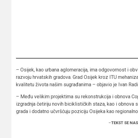
– Osijek, kao urbana aglomeracija, ima odgovornost i obv
razvoju hrvatskih gradova. Grad Osijek kroz ITU mehani
kvalitetu života našim sugrađanima – objavio je Ivan Rad
– Među velikim projektima su rekonstrukcija i obnova Cop
izgradnja četiriju novih biciklističkih staza, kao i obnova 
grada i dodatno učvršćuju poziciju Osijeka kao regionalno
–
TEKST SE NA