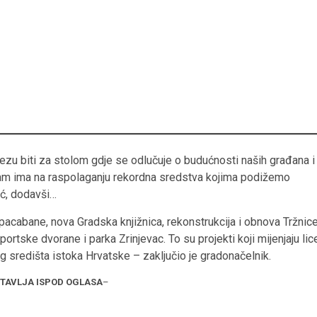
ezu biti za stolom gdje se odlučuje o budućnosti naših građana i
zam ima na raspolaganju rekordna sredstva kojima podižemo
ić, dodavši…
acabane, nova Gradska knjižnica, rekonstrukcija i obnova Tržnice
sportske dvorane i parka Zrinjevac. To su projekti koji mijenjaju lic
g središta istoka Hrvatske – zaključio je gradonačelnik.
STAVLJA ISPOD OGLASA
–