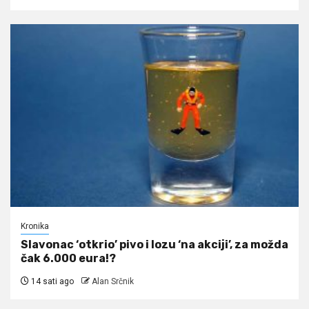
Kronika
Slavonac ‘otkrio’ pivo i lozu ‘na akciji’, za možda
čak 6.000 eura!?
14 sati ago
Alan Srčnik