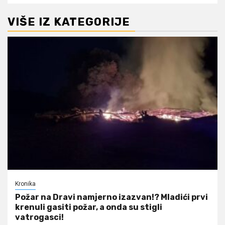
VIŠE IZ KATEGORIJE
Kronika
Požar na Dravi namjerno izazvan!? Mladići prvi
krenuli gasiti požar, a onda su stigli
vatrogasci!