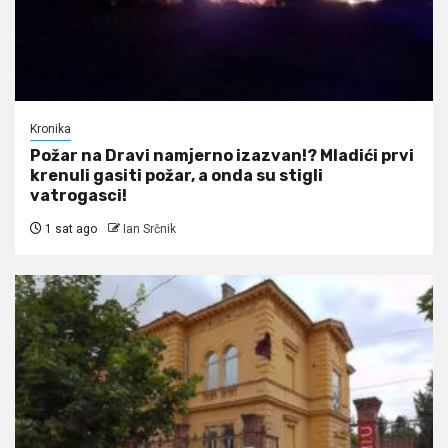
Kronika
Požar na Dravi namjerno izazvan!? Mladići prvi
krenuli gasiti požar, a onda su stigli
vatrogasci!
1 sat ago
Ian Srčnik