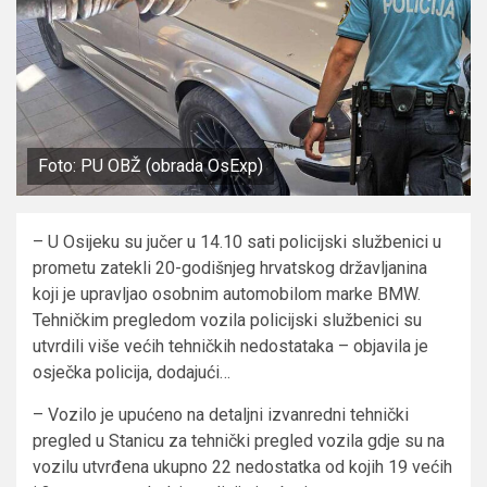
Foto: PU OBŽ (obrada OsExp)
– U Osijeku su jučer u 14.10 sati policijski službenici u
prometu zatekli 20-godišnjeg hrvatskog državljanina
koji je upravljao osobnim automobilom marke BMW.
Tehničkim pregledom vozila policijski službenici su
utvrdili više većih tehničkih nedostataka – objavila je
osječka policija, dodajući…
– Vozilo je upućeno na detaljni izvanredni tehnički
pregled u Stanicu za tehnički pregled vozila gdje su na
vozilu utvrđena ukupno 22 nedostatka od kojih 19 većih