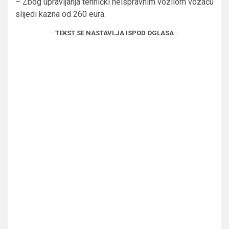
– Zbog upravljanja tehnički neispravnim vozilom vozaču
slijedi kazna od 260 eura.
–
TEKST SE NASTAVLJA ISPOD OGLASA
–