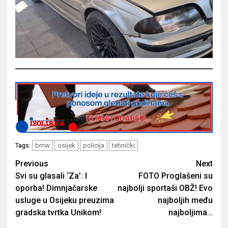
bmw
osijek
policija
tehnički
Tags:
Post
Previous
Next
Svi su glasali ‘Za’: I
FOTO Proglašeni su
navigation
oporba! Dimnjačarske
najbolji sportaši OBŽ! Evo
usluge u Osijeku preuzima
najboljih među
gradska tvrtka Unikom!
najboljima…