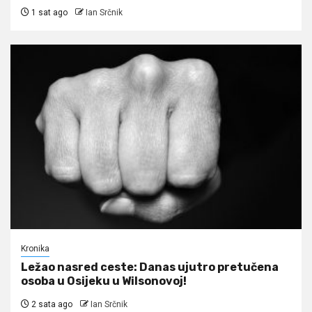
1 sat ago
Ian Srčnik
Kronika
Ležao nasred ceste: Danas ujutro pretučena
osoba u Osijeku u Wilsonovoj!
2 sata ago
Ian Srčnik