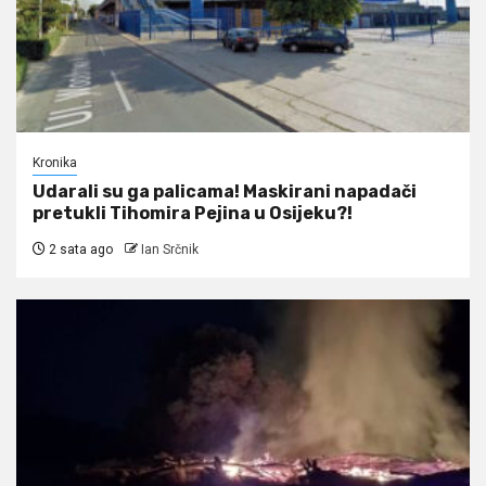
Kronika
Udarali su ga palicama! Maskirani napadači
pretukli Tihomira Pejina u Osijeku?!
2 sata ago
Ian Srčnik