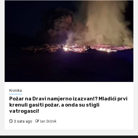
Kronika
Požar na Dravi namjerno izazvan!? Mladići prvi
krenuli gasiti požar, a onda su stigli
vatrogasci!
3 sata ago
Ian Srčnik