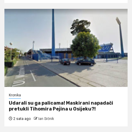
Kronika
Udarali su ga palicama! Maskirani napadači
pretukli Tihomira Pejina u Osijeku?!
2 sata ago
Ian Srčnik