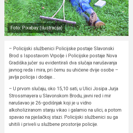
Foto: Pixabay (ilustracija)
– Policijski službenici Policijske postaje Slavonski
Brod s Ispostavom Vrpolje i Policijske postaje Nova
Gradiška jučer su evidentirali dva slučaja narušavanja
javnog reda i mira, pri čemu su uhićene dvije osobe –
javlja policija i dodaje…
– U prvom slučaju, oko 15,10 sati, u Ulici Josipa Jurja
Strossmayera u Slavonskom Brodu, javni red i mir
narušavao je 26-godišnjak koji je u vidno
alkoholiziranom stanju vikao i galamio na ulici, a potom
spavao na pješačkoj stazi. Policijski službenici su ga
uhitili i priveli u službene prostorije policije.