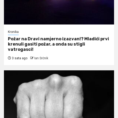
Kronika
Požar na Dravi namjerno izazvan!? Mladići prvi
krenuli gasiti požar, a onda su stigli
vatrogasci!
3 sata ago
Ian Srčnik