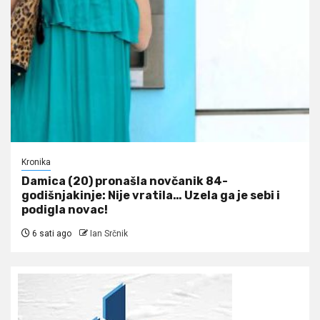
Kronika
Damica (20) pronašla novčanik 84-
godišnjakinje: Nije vratila… Uzela ga je sebi i
podigla novac!
6 sati ago
Ian Srčnik