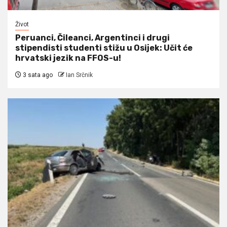
Život
Peruanci, Čileanci, Argentinci i drugi
stipendisti studenti stižu u Osijek: Učit će
hrvatski jezik na FFOS-u!
3 sata ago
Ian Srčnik