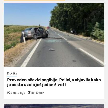
Kronika
Proveden očevid pogibije: Policija objavila kako
je cesta uzela još jedan život!
3 sata ago
Ian Srčnik