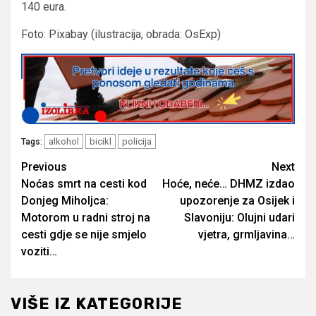
140 eura.
Foto: Pixabay (ilustracija, obrada: OsExp)
alkohol
bicikl
policija
Tags:
Post
Previous
Next
Noćas smrt na cesti kod
Hoće, neće… DHMZ izdao
navigation
Donjeg Miholjca:
upozorenje za Osijek i
Motorom u radni stroj na
Slavoniju: Olujni udari
cesti gdje se nije smjelo
vjetra, grmljavina…
voziti…
VIŠE IZ KATEGORIJE