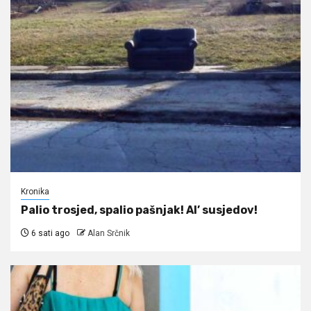
Kronika
Palio trosjed, spalio pašnjak! Al’ susjedov!
6 sati ago
Alan Srčnik