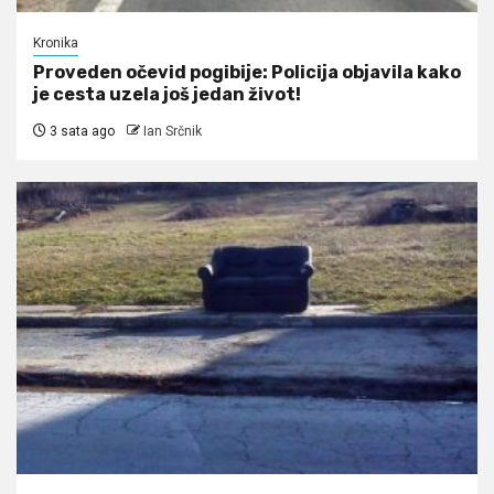
Kronika
Proveden očevid pogibije: Policija objavila kako
je cesta uzela još jedan život!
3 sata ago
Ian Srčnik