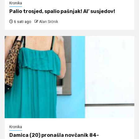
Kronika
Palio trosjed, spalio pašnjak! Al’ susjedov!
6 sati ago
Alan Srčnik
Kronika
Damica (20) pronašla novčanik 84-