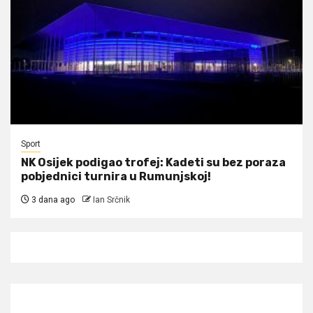
Sport
NK Osijek podigao trofej: Kadeti su bez poraza
pobjednici turnira u Rumunjskoj!
3 dana ago
Ian Srčnik