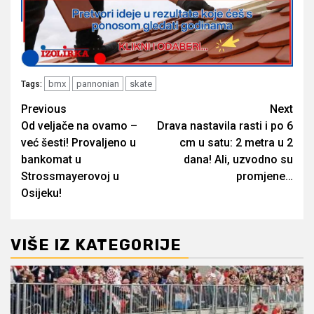
bmx
pannonian
skate
Tags:
Post
Previous
Next
Od veljače na ovamo –
Drava nastavila rasti i po 6
navigation
već šesti! Provaljeno u
cm u satu: 2 metra u 2
bankomat u
dana! Ali, uzvodno su
Strossmayerovoj u
promjene…
Osijeku!
VIŠE IZ KATEGORIJE