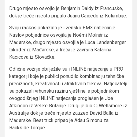
Drugo mjesto osvojio je Benjamin Daldy iz Francuske,
dok je treće mjesto pripalo Juanu Caicedo iz Kolumbije.
Svoju raskoš pokazalo je i žensko BMX natjecanje.
Naslov pobjednice osvojila je Noémi Molnár iz
Mađarske, drugo mjesto osvojila je Luca Landenberger
također iz Mađarske, a treća je završila Katarina
Kacicova iz Slovačke.
Odlične vožnje obilježile su i INLINE natjecanje u PRO
kategoriji koje je publici ponudilo kombinaciju tehničke
preciznosti, kreativnosti i atraktivnih trikova. Natjecatelji
su pokazali vrhunsku razinu vještine, a pobjednikom
ovogodišnjeg INLINE natjecanja proglašen je Joe
Atkinson iz Velike Britanije. Drugi je bio Cj Wellsmore iz
Australije dok je treće mjesto zauzeo David Balla iz
Mađarske. Best trick pripao je Adau Simonu za
Backside Torque.