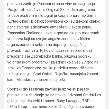
pokazao zašto je Pannonian puno više od natjecanja.
Posjetitelji su uživali u Original Skillz Jam programu,
izložbi ekstremnih fotografija koju je pripremio Samir
Kurtagić kao i biciklopopravljaoni koji su tijekom cijelog
dana stvarali jedinstvenu atmosferu u skate parku.
Pannonian Challenge i ove je godine okupio tridesetak
volontera koji su svojim angažmanom u različitim
organizacijskim sektorima doprinijeli uspješnoj
provedbi festivala. Njihov entuzijazam i predanost
prepoznala je Zagrebačka banka, pruživši podršku
volonterskom programu i zajednici koja već 27 godina
stoji iza Pannoniana. Veliku podršku ovogodišnjem
izdanju dao je i Grad Osijek, Osječko-baranjska županija
kao i Ministarstvo turizma i sporta.
Sportski dio festivala završio je uz veliki pljesak
publike, ali uzbuđenje se nastavilo u dvorani Gradski vrt
gdje je slijedio veliki koncert Baby Lasagne, TBF-a i
LET-a 3 koji je savršeno zaokružio još jedno izdanje