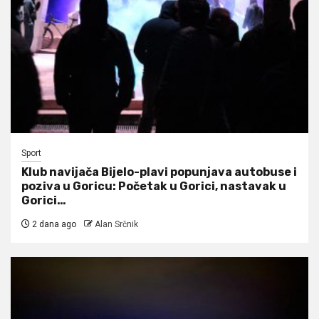
Sport
Klub navijača Bijelo-plavi popunjava autobuse i
poziva u Goricu: Početak u Gorici, nastavak u
Gorici…
2 dana ago
Alan Srčnik