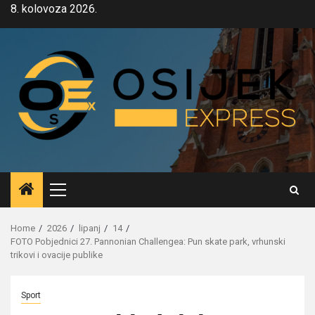
Skip
8. kolovoza 2026.
to
content
Primary
Menu
Home
2026
lipanj
14
FOTO Pobjednici 27. Pannonian Challengea: Pun skate park, vrhunski
trikovi i ovacije publike
Sport