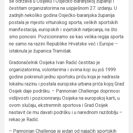
se održava u Osijeku i Osječko-baranjskoj županiji i
čestitam organizatorima na uspješnom 27. izdanju. U
zadnjih nekoliko godina Osječko-baranjska županija
postala je mjesto vrhunskog sporta, velikih sportskih
manifestacija, europskih i svjetskih natjecanja, na što
smo ponosni. Pozicioniramo se kao velika regija sporta
ne samo na razini Republike Hrvatske već i Europe –
istaknula je županica Tramišak.
Gradonačelnik Osijeka Ivan Radić čestitao je
organizatorima, volonterima i svima koji su još 1999.
godine pokrenuli jednu sportsku priču koja je nadrasla
lokalnu razinu i postala europska urbana priča kojoj Grad
Osijek daje podršku. – Pannonian Challenge doprinosi
vidljivosti i pozicioniranju Osijeka na europskoj karti, u
ovom slučaju, ekstremnih sportova i Grad Osijek
nastavit će mu davati podršku i u narednom razdoblju –
rekao je Radić.
– Pannonian Challenge je jedan od najjačih sportskih