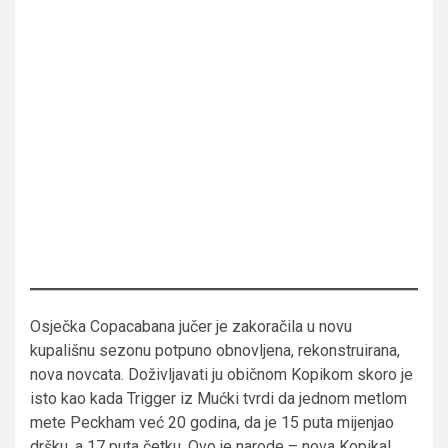
Osječka Copacabana jučer je zakoračila u novu
kupališnu sezonu potpuno obnovljena, rekonstruirana,
nova novcata. Doživljavati ju običnom Kopikom skoro je
isto kao kada Trigger iz Mućki tvrdi da jednom metlom
mete Peckham već 20 godina, da je 15 puta mijenjao
dršku, a 17 puta četku. Ovo je narode – nova Kopika!