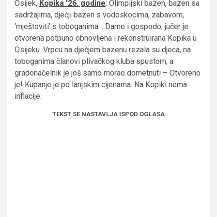
Osijek,
Kopika ’26. godine
: Olimpijski bazen, bazen sa
sadržajima, dječji bazen s vodoskocima, zabavom,
‘mještoviti’ s toboganima… Dame i gospodo, jučer je
otvorena potpuno obnovljena i rekonstruirana Kopika u
Osijeku. Vrpcu na dječjem bazenu rezala su djeca, na
toboganima članovi plivačkog kluba spustom, a
gradonačelnik je još samo morao dometnuti – Otvoreno
je! Kupanje je po lanjskim cijenama. Na Kopiki nema
inflacije.
–
TEKST SE NASTAVLJA ISPOD OGLASA
–