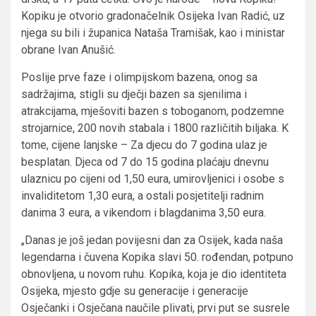
Kopiku je otvorio gradonačelnik Osijeka Ivan Radić, uz
njega su bili i županica Nataša Tramišak, kao i ministar
obrane Ivan Anušić.
Poslije prve faze i olimpijskom bazena, onog sa
sadržajima, stigli su dječji bazen sa sjenilima i
atrakcijama, mješoviti bazen s toboganom, podzemne
strojarnice, 200 novih stabala i 1800 različitih biljaka. K
tome, cijene lanjske – Za djecu do 7 godina ulaz je
besplatan. Djeca od 7 do 15 godina plaćaju dnevnu
ulaznicu po cijeni od 1,50 eura, umirovljenici i osobe s
invaliditetom 1,30 eura, a ostali posjetitelji radnim
danima 3 eura, a vikendom i blagdanima 3,50 eura.
„Danas je još jedan povijesni dan za Osijek, kada naša
legendarna i čuvena Kopika slavi 50. rođendan, potpuno
obnovljena, u novom ruhu. Kopika, koja je dio identiteta
Osijeka, mjesto gdje su generacije i generacije
Osječanki i Osječana naučile plivati, prvi put se susrele