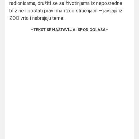
radionicama, družiti se sa životinjama iz neposredne
blizine i postati pravi mali zoo stručnjaci! – javljaju iz
ZOO vrta i nabrajaju teme…
–
TEKST SE NASTAVLJA ISPOD OGLASA
–