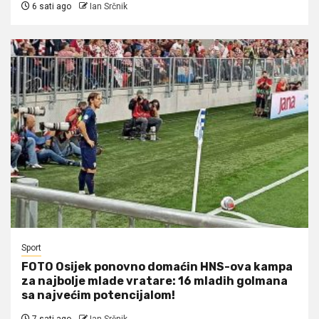
6 sati ago
Ian Srčnik
Sport
FOTO Osijek ponovno domaćin HNS-ova kampa
za najbolje mlade vratare: 16 mladih golmana
sa najvećim potencijalom!
7 sati ago
Ian Srčnik