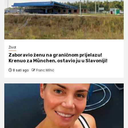
Život
Zaboravio ženu na graničnom prijelazu!
Krenuo za München, ostavio ju u Slavoniji!
8 sati ago
Franc Mihić