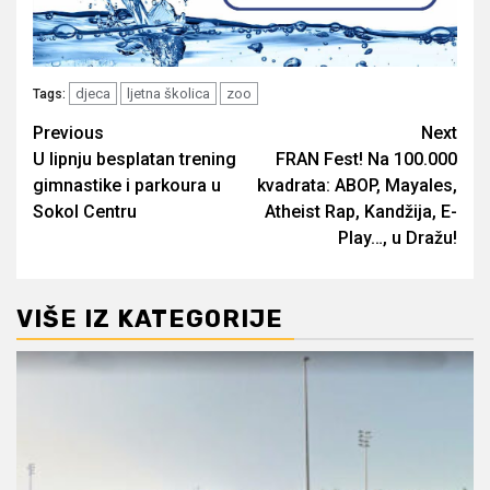
djeca
ljetna školica
zoo
Tags:
Post
Previous
Next
U lipnju besplatan trening
FRAN Fest! Na 100.000
navigation
gimnastike i parkoura u
kvadrata: ABOP, Mayales,
Sokol Centru
Atheist Rap, Kandžija, E-
Play…, u Dražu!
VIŠE IZ KATEGORIJE