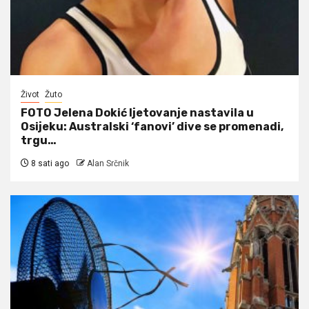
Život
Žuto
FOTO Jelena Dokić ljetovanje nastavila u
Osijeku: Australski ‘fanovi’ dive se promenadi,
trgu…
8 sati ago
Alan Srčnik