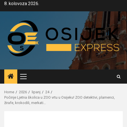
Skip
8. kolovoza 2026.
to
content
Primary
Menu
Home
2026
lipanj
24
Počinje Ljetna školica u ZOO vrtu u Osijeku! ZOO detektivi, plamenci,
žirafe, krokodili, merkati…