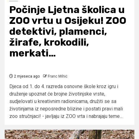
Počinje Ljetna školica u
ZOO vrtu u Osijeku! ZOO
detektivi, plamenci,
žirafe, krokodili,
merkati…
2 mjeseca ago
Franc Mihić
Djeca od 1. do 4. razreda osnovne škole kroz igru i
druženje upoznat će brojne životinjske vrste,
sudjelovati u kreativnim radionicama, družiti se sa
životinjama iz neposredne blizine i postati pravi mali
zoo stručnjaci! - javljaju iz ZOO vrta i nabrajaju teme...