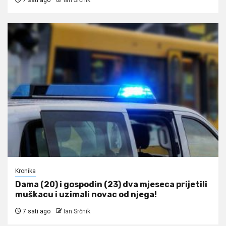
Kronika
Dama (20) i gospodin (23) dva mjeseca prijetili
muškacu i uzimali novac od njega!
7 sati ago
Ian Srčnik