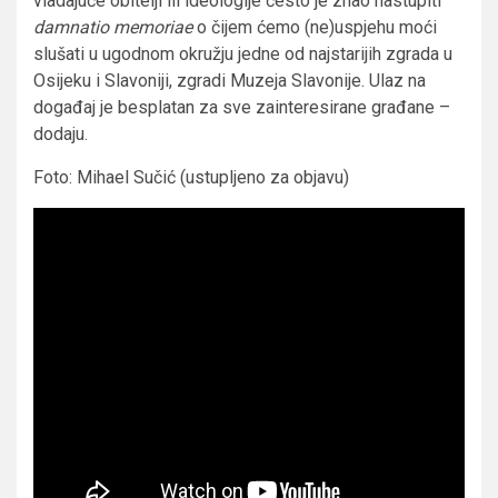
vladajuće obitelji ili ideologije često je znao nastupiti
damnatio memoriae
o čijem ćemo (ne)uspjehu moći
slušati u ugodnom okružju jedne od najstarijih zgrada u
Osijeku i Slavoniji, zgradi Muzeja Slavonije. Ulaz na
događaj je besplatan za sve zainteresirane građane –
dodaju.
Foto: Mihael Sučić (ustupljeno za objavu)