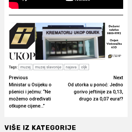
muzej
muzej slavonije
najava
oljk
Tags:
Post
Previous
Next
Ministar u Osijeku o
Od utorka u ponoć: Jedno
navigation
pšenici i ječmu: “Ne
gorivo jeftinije za 0,13,
možemo određivati
drugo za 0,07 eura!?
otkupne cijene…”
VIŠE IZ KATEGORIJE