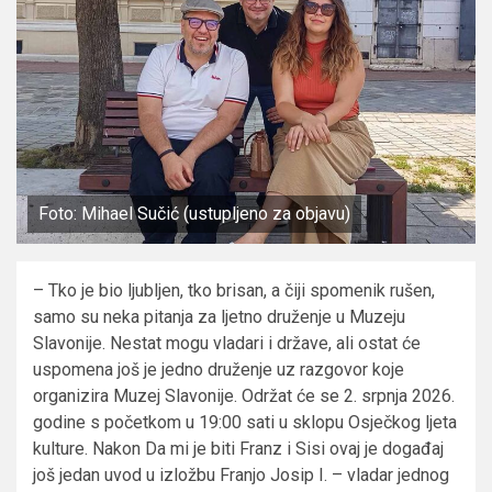
Foto: Mihael Sučić (ustupljeno za objavu)
– Tko je bio ljubljen, tko brisan, a čiji spomenik rušen,
samo su neka pitanja za ljetno druženje u Muzeju
Slavonije. Nestat mogu vladari i države, ali ostat će
uspomena još je jedno druženje uz razgovor koje
organizira Muzej Slavonije. Održat će se 2. srpnja 2026.
godine s početkom u 19:00 sati u sklopu Osječkog ljeta
kulture. Nakon Da mi je biti Franz i Sisi ovaj je događaj
još jedan uvod u izložbu Franjo Josip I. – vladar jednog