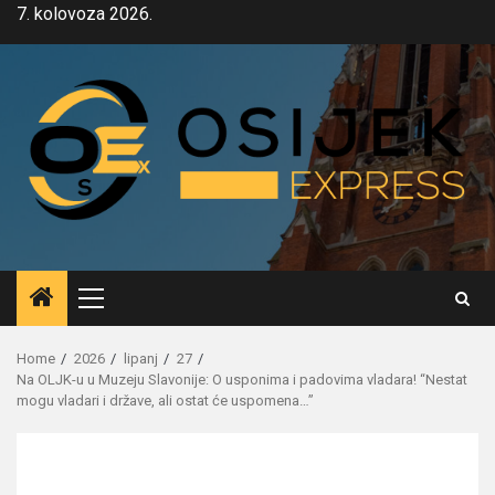
Skip
7. kolovoza 2026.
to
content
Primary
Menu
Home
2026
lipanj
27
Na OLJK-u u Muzeju Slavonije: O usponima i padovima vladara! “Nestat
mogu vladari i države, ali ostat će uspomena…”