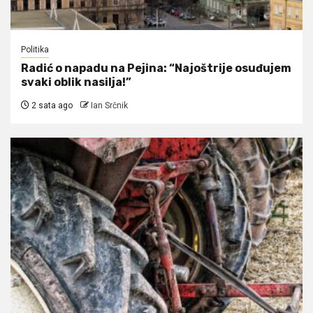
Politika
Radić o napadu na Pejina: “Najoštrije osuđujem
svaki oblik nasilja!”
2 sata ago
Ian Srčnik