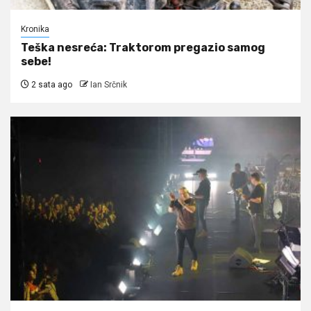
Kronika
Teška nesreća: Traktorom pregazio samog
sebe!
2 sata ago
Ian Srčnik