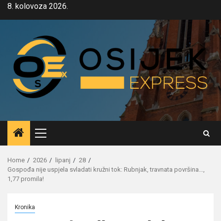
Skip
8. kolovoza 2026.
to
content
Primary
Menu
Home
2026
lipanj
28
Gospođa nije uspjela svladati kružni tok: Rubnjak, travnata površina…,
1,77 promila!
Kronika