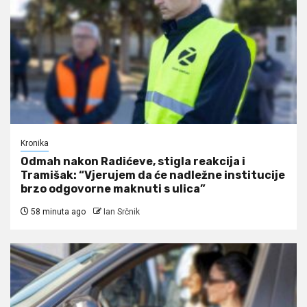
Kronika
Odmah nakon Radićeve, stigla reakcija i
Tramišak: “Vjerujem da će nadležne institucije
brzo odgovorne maknuti s ulica”
58 minuta ago
Ian Srčnik