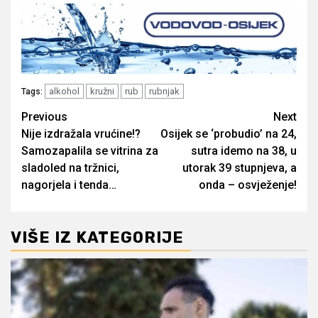
alkohol
kružni
rub
rubnjak
Tags:
Post
Previous
Next
Nije izdražala vrućine!?
Osijek se ‘probudio’ na 24,
navigation
Samozapalila se vitrina za
sutra idemo na 38, u
sladoled na tržnici,
utorak 39 stupnjeva, a
nagorjela i tenda…
onda – osvježenje!
VIŠE IZ KATEGORIJE