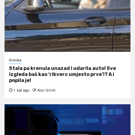
Kronika
Stala pa krenula unazad i udarila auto! Sve
izgleda baš kao ‘rikverc umjesto prve’!? A i
popila je!
1 sat ago
Alan Srčnik