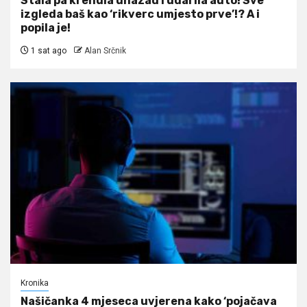
Stala pa krenula unazad i udarila auto! Sve
izgleda baš kao ‘rikverc umjesto prve’!? A i
popila je!
1 sat ago
Alan Srčnik
Kronika
Našičanka 4 mjeseca uvjerena kako ‘pojačava