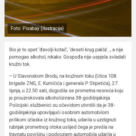
Foto: Pixabay (ilustracija)
Bio je to opet ‘đavolji kotač’, ‘deseti krug pakla’…, a nije
pomogao alkohol, nikako. Gospođa nije uspjela svladati
kružni tok.
– U Slavonskom Brodu, na kružnom toku (Ulica 108.
brigade ZNG, E. Kumičića i generala P. Stipetića), 27.
lipnja, u 22.50 sati, dogodila se prometna nesreća koju
je prouzrokovala alkoholizirana 38-godišnjakinja.
Policijski službenici su očevidom utvrdili da je 38-
godišnjakinja upravljajući osobnim automobilom
prilikom izlaska iz kružnog toka, udarila u uzdignuti
rubnjak prometnog otoka uslijed čega je prešla na
travnatu površinu i podvozjem automobila udarila u