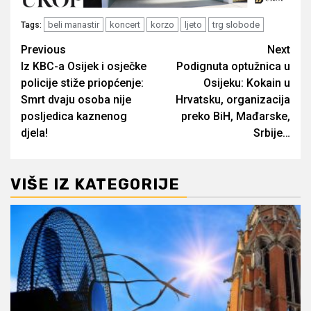
beli manastir
koncert
korzo
ljeto
trg slobode
Tags:
Post
Previous
Next
Iz KBC-a Osijek i osječke
Podignuta optužnica u
navigation
policije stiže priopćenje:
Osijeku: Kokain u
Smrt dvaju osoba nije
Hrvatsku, organizacija
posljedica kaznenog
preko BiH, Mađarske,
djela!
Srbije…
VIŠE IZ KATEGORIJE