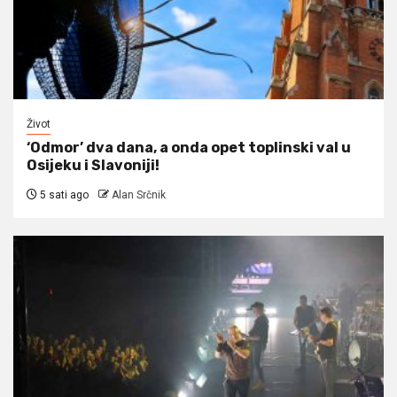
Život
‘Odmor’ dva dana, a onda opet toplinski val u
Osijeku i Slavoniji!
5 sati ago
Alan Srčnik