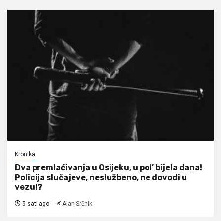
Kronika
Dva premlaćivanja u Osijeku, u pol’ bijela dana!
Policija slučajeve, neslužbeno, ne dovodi u
vezu!?
5 sati ago
Alan Srčnik