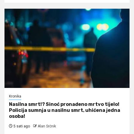
Kronika
Nasilna smrt!? Sinoć pronađeno mrtvo tijelo!
Policija sumnja u nasilnu smrt, uhićena jedna
osoba!
5 sati ago
Alan Srčnik