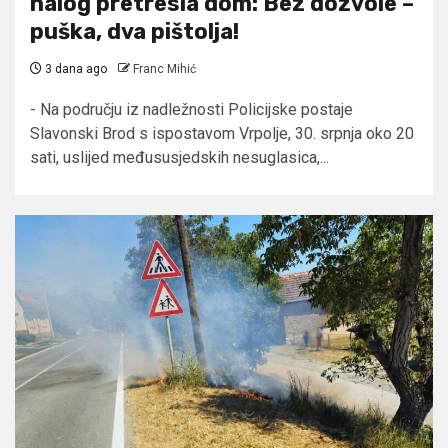
nalog pretresla dom: Bez dozvole –
puška, dva pištolja!
3 dana ago
Franc Mihić
- Na području iz nadležnosti Policijske postaje
Slavonski Brod s ispostavom Vrpolje, 30. srpnja oko 20
sati, uslijed međususjedskih nesuglasica,...