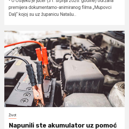
- U Osijeku je jučer (31. srpnja 2026. godine) održana
premijera dokumentarno-animiranog filma „Mupovci
Dalj“ kojoj su uz županicu Natašu...
Život
Napunili ste akumulator uz pomoć