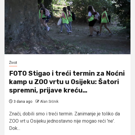
Život
FOTO Stigao i treći termin za Noćni
kamp u ZOO vrtu u Osijeku: Šatori
spremni, prijave kreću…
3 dana ago
Alan Srčnik
Znači, dobili smo i treći termin. Zanimanje je toliko da
ZOO vrt u Osijeku jednostavno nije mogao reći 'ne'.
Dok...