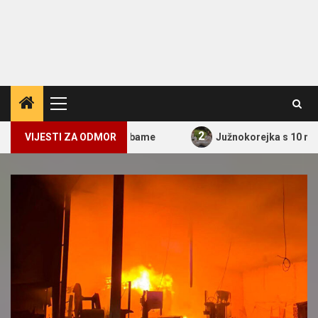
Primary
Menu
2
helle Obame
VIJESTI ZA ODMOR
Južnokorejka s 10 mil. pratitelja, a koju je