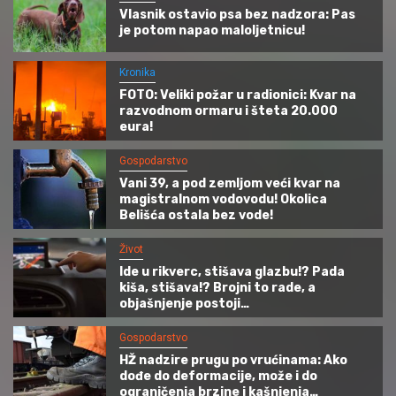
Vlasnik ostavio psa bez nadzora: Pas
je potom napao maloljetnicu!
Kronika
FOTO: Veliki požar u radionici: Kvar na
razvodnom ormaru i šteta 20.000
eura!
Gospodarstvo
Vani 39, a pod zemljom veći kvar na
magistralnom vodovodu! Okolica
Belišća ostala bez vode!
Život
Ide u rikverc, stišava glazbu!? Pada
kiša, stišava!? Brojni to rade, a
objašnjenje postoji…
Gospodarstvo
HŽ nadzire prugu po vrućinama: Ako
dođe do deformacije, može i do
ograničenja brzine i kašnjenja…