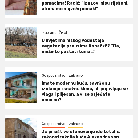
pomacima! Radić: “Izazovi nisu riješeni,
ali imamo najveći pomak!”
Izabrano
Život
U uvjetima niskog vodostaja
vegetacija preuzima Kopački!? “Da,
može to postati šuma…”
Gospodarstvo
Izabrano
Imate modernu kuću, savršenu
izolaciju i snažnu klimu, ali pojavljuju se
vlaga i plijesan, a vi se osjećate
umorno?
Gospodarstvo
Izabrano
Za priuštivo stanovanje ide totalna
rekonstrukcija kuće Alexandra von