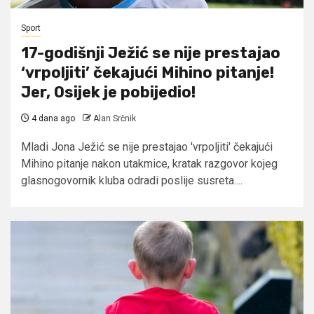
Sport
17-godišnji Ježić se nije prestajao
‘vrpoljiti’ čekajući Mihino pitanje!
Jer, Osijek je pobijedio!
4 dana ago
Alan Srčnik
Mladi Jona Ježić se nije prestajao 'vrpoljiti' čekajući
Mihino pitanje nakon utakmice, kratak razgovor kojeg
glasnogovornik kluba odradi poslije susreta....