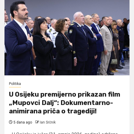
Politika
U Osijeku premijerno prikazan film
„Mupovci Dalj“: Dokumentarno-
animirana priča o tragediji!
5 dana ago
Ian Srčnik