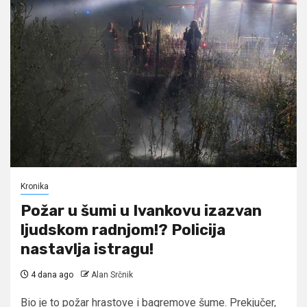
Kronika
Požar u šumi u Ivankovu izazvan
ljudskom radnjom!? Policija
nastavlja istragu!
4 dana ago
Alan Srčnik
Bio je to požar hrastove i bagremove šume. Prekjučer,