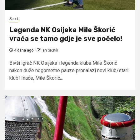
Sport
Legenda NK Osijeka Mile Škorić
vraća se tamo gdje je sve počelo!
4 dana ago
Ian Srčnik
Bivši igrač NK Osijeka i legenda kluba Mile Škorić
nakon duže nogometne pauze pronalazi novi klub/stari
klub! Inače, Mile Škorić...