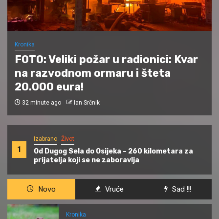
Kronika
FOTO: Veliki požar u radionici: Kvar
na razvodnom ormaru i šteta
20.000 eura!
32 minute ago
Ian Srčnik
Izabrano
Život
1
Od Dugog Sela do Osijeka – 260 kilometara za
prijatelja koji se ne zaboravlja
Novo
Vruće
Sad !!!
Kronika