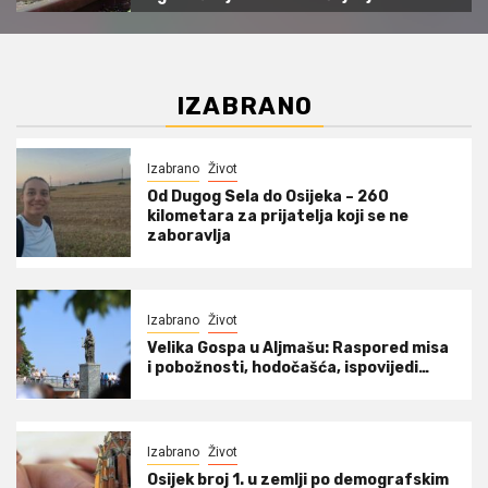
IZABRANO
Izabrano
Život
Od Dugog Sela do Osijeka – 260
kilometara za prijatelja koji se ne
zaboravlja
Izabrano
Život
Velika Gospa u Aljmašu: Raspored misa
i pobožnosti, hodočašća, ispovijedi…
Izabrano
Život
Osijek broj 1. u zemlji po demografskim