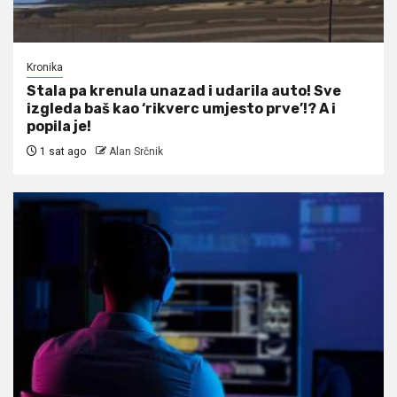
Kronika
Stala pa krenula unazad i udarila auto! Sve
izgleda baš kao ‘rikverc umjesto prve’!? A i
popila je!
1 sat ago
Alan Srčnik