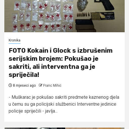
Kronika
FOTO Kokain i Glock s izbrušenim
serijskim brojem: Pokušao je
sakriti, ali interventna ga je
spriječila!
8 mjeseci ago
Franc Mihić
- Muškarac je pokušao sakriti predmete kaznenog djela
u čemu su ga policijski službenici Interventne jedinice
policije spriječili - javlja...