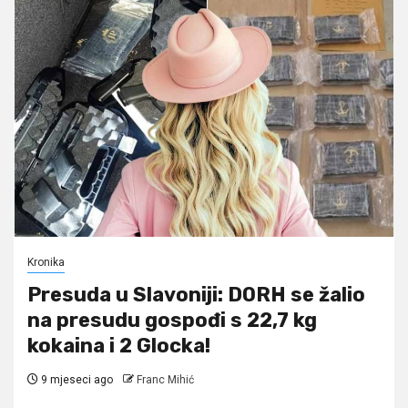
Kronika
Presuda u Slavoniji: DORH se žalio
na presudu gospođi s 22,7 kg
kokaina i 2 Glocka!
9 mjeseci ago
Franc Mihić