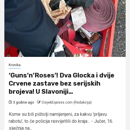
Kronika
‘Guns’n’Roses’! Dva Glocka i dvije
Crvene zastave bez serijskih
brojeva! U Slavoniji…
3 godine ago
OsijekExpress.com (Redakcija)
Kome su bili pištolji namijenjeni, za kakvu 'prljavu
rabotu', to će policija rasvijetlili do kraja... - Jučer, 16.
siječnja na...