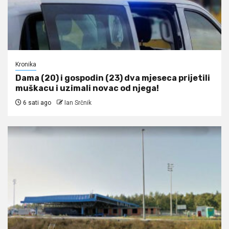
Kronika
Dama (20) i gospodin (23) dva mjeseca prijetili
muškacu i uzimali novac od njega!
6 sati ago
Ian Srčnik