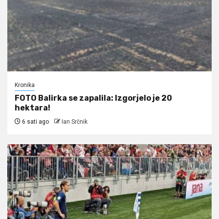
Kronika
FOTO Balirka se zapalila: Izgorjelo je 20
hektara!
6 sati ago
Ian Srčnik