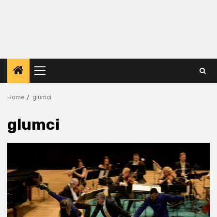
Primary
Menu
Home
glumci
glumci