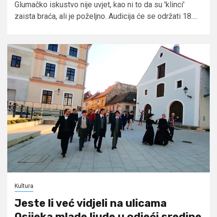
Glumačko iskustvo nije uvjet, kao ni to da su 'klinci'
zaista braća, ali je poželjno. Audicija će se održati 18....
Kultura
Jeste li već vidjeli na ulicama
Osijeka mlade ljude u odjeći sredine