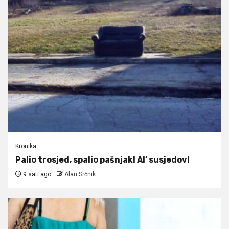
Kronika
Palio trosjed, spalio pašnjak! Al’ susjedov!
9 sati ago
Alan Srčnik