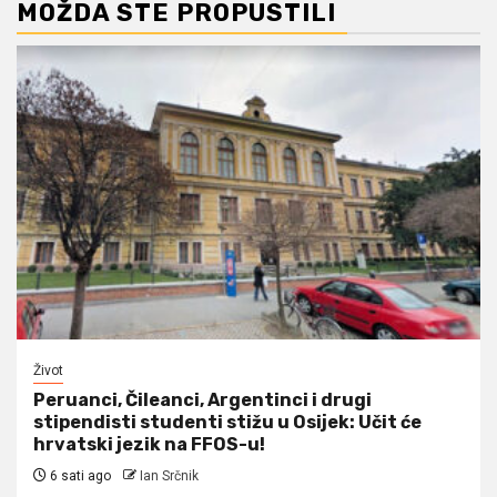
MOŽDA STE PROPUSTILI
Život
Peruanci, Čileanci, Argentinci i drugi
stipendisti studenti stižu u Osijek: Učit će
hrvatski jezik na FFOS-u!
6 sati ago
Ian Srčnik