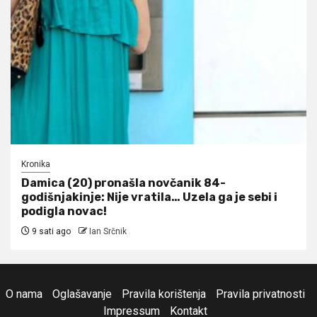
Kronika
Damica (20) pronašla novčanik 84-
godišnjakinje: Nije vratila… Uzela ga je sebi i
podigla novac!
9 sati ago
Ian Srčnik
O nama
Oglašavanje
Pravila korištenja
Pravila privatnosti
Impressum
Kontakt