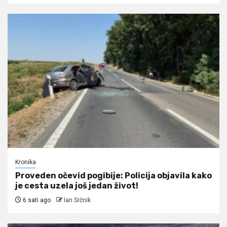
Kronika
Proveden očevid pogibije: Policija objavila kako
je cesta uzela još jedan život!
6 sati ago
Ian Srčnik