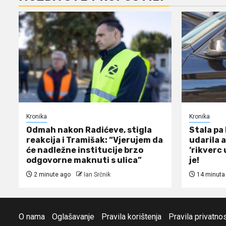
Kronika
Kronika
Odmah nakon Radićeve, stigla
Stala pa
reakcija i Tramišak: “Vjerujem da
udarila 
će nadležne institucije brzo
‘rikverc 
odgovorne maknuti s ulica”
je!
2 minute ago
Ian Srčnik
14 minuta
O nama
Oglašavanje
Pravila korištenja
Pravila privatnos