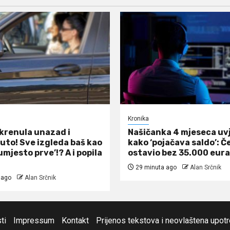
Kronika
 krenula unazad i
Našičanka 4 mjeseca uv
auto! Sve izgleda baš kao
kako ‘pojačava saldo’: Č
umjesto prve’!? A i popila
ostavio bez 35.000 eura
29 minuta ago
Alan Srčnik
 ago
Alan Srčnik
ti
Impressum
Kontakt
Prijenos tekstova i neovlaštena upot