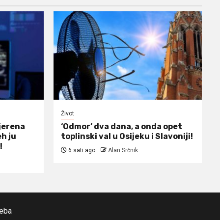
Život
jerena
‘Odmor’ dva dana, a onda opet
eh ju
toplinski val u Osijeku i Slavoniji!
!
6 sati ago
Alan Srčnik
reba