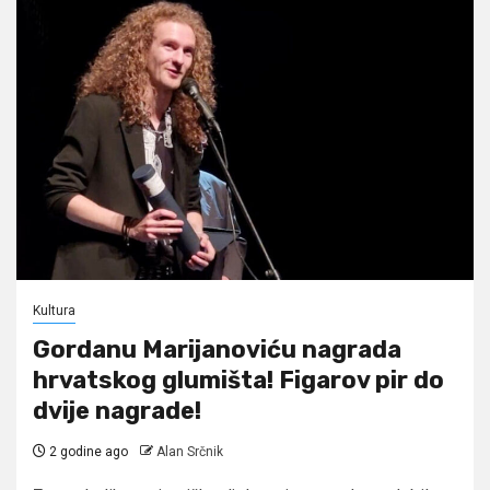
Kultura
Gordanu Marijanoviću nagrada
hrvatskog glumišta! Figarov pir do
dvije nagrade!
2 godine ago
Alan Srčnik