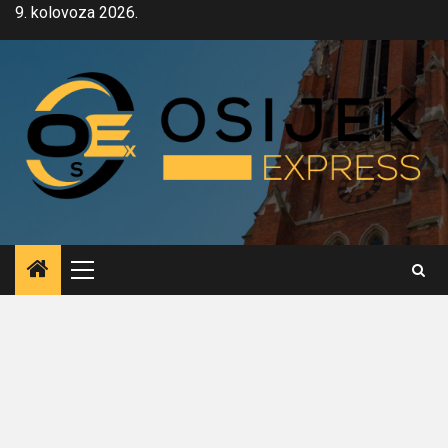
Skip
9. kolovoza 2026.
to
content
Primary
Menu