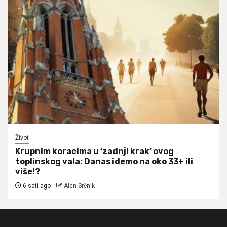
Život
Krupnim koracima u ‘zadnji krak’ ovog
toplinskog vala: Danas idemo na oko 33+ ili
više!?
6 sati ago
Alan Srčnik