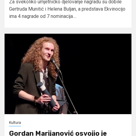
Za svekoliko umjetničko djelovanje nagradu su dobile
Gertruda Munitić i Helena Buljan, a predstava Ekvinocijo
ima 4 nagrade od 7 nominacija....
Kultura
Gordan Marijanović osvojio je