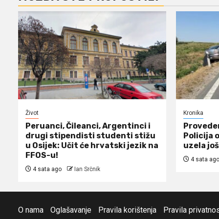
Život
Kronika
Peruanci, Čileanci, Argentinci i
Proveden
drugi stipendisti studenti stižu
Policija 
u Osijek: Učit će hrvatski jezik na
uzela još
FFOS-u!
4 sata ag
4 sata ago
Ian Srčnik
O nama
Oglašavanje
Pravila korištenja
Pravila privatnos