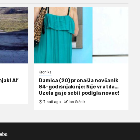
Kronika
jak! Al’
Damica (20) pronašla novčanik
84-godišnjakinje: Nije vratila…
Uzela ga je sebi i podigla novac!
7 sati ago
Ian Srčnik
reba