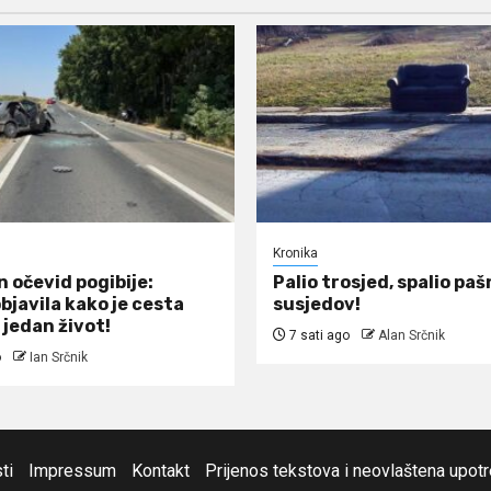
Kronika
 očevid pogibije:
Palio trosjed, spalio pašn
objavila kako je cesta
susjedov!
 jedan život!
7 sati ago
Alan Srčnik
o
Ian Srčnik
ti
Impressum
Kontakt
Prijenos tekstova i neovlaštena upot