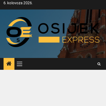
Skip
6. kolovoza 2026.
to
content
Primary
Menu