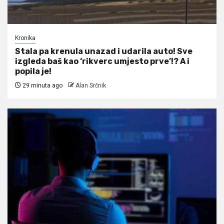
Kronika
Stala pa krenula unazad i udarila auto! Sve
izgleda baš kao ‘rikverc umjesto prve’!? A i
popila je!
29 minuta ago
Alan Srčnik