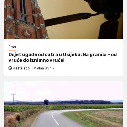
Život
Osjet ugode od sutra u Osijeku: Na granici – od
vruće do iznimno vruće!
4 sata ago
Alan Srčnik