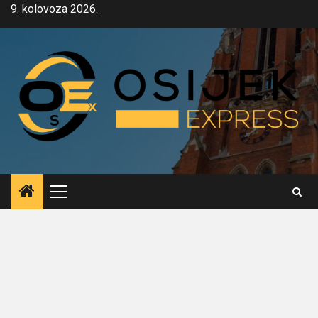
Skip
9. kolovoza 2026.
to
content
Primary
Menu