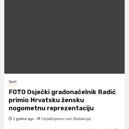
Sport
FOTO Osječki gradonačelnik Radić
primio Hrvatsku žensku
nogometnu reprezentaciju
2 godine ago
OsijekExpress.com (Redakcija)