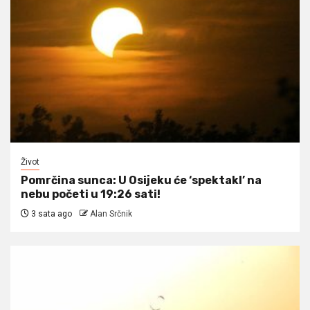
Život
Pomrčina sunca: U Osijeku će ‘spektakl’ na
nebu početi u 19:26 sati!
3 sata ago
Alan Srčnik